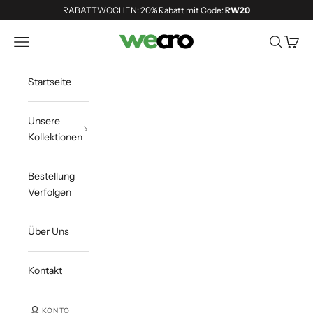
Zum Inhalt springen
RABATTWOCHEN: 20% Rabatt mit Code:
RW20
Shopwecro
Navigationsmenü öffnen
Suche öff
Waren
Startseite
Unsere
Kollektionen
Bestellung
Verfolgen
Über Uns
Kontakt
KONTO