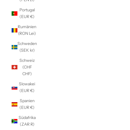
Portugal
(EUR €)
Rumänien
(RON Lei)
Schweden
(SEK kr)
Schweiz
(CHF
CHF)
Slowakei
(EUR €)
Spanien
(EUR €)
Südafrika
(ZAR R)