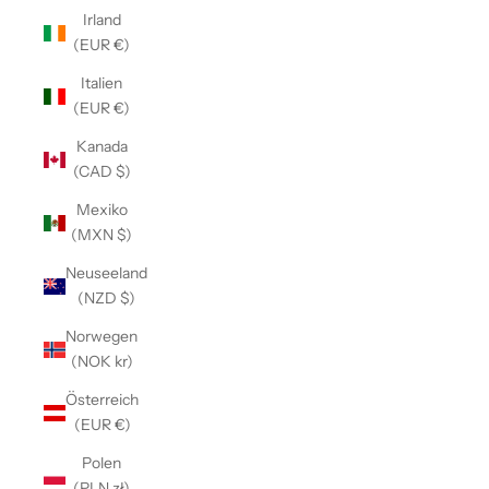
Irland
(EUR €)
Italien
(EUR €)
Kanada
(CAD $)
Mexiko
(MXN $)
Neuseeland
(NZD $)
Norwegen
(NOK kr)
Österreich
(EUR €)
Polen
(PLN zł)