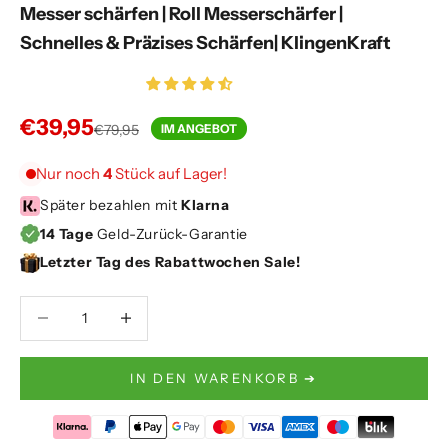
Messer schärfen | Roll Messerschärfer |
Schnelles & Präzises Schärfen| KlingenKraft
Angebot
€39,95
Regulärer Preis
€79,95
IM ANGEBOT
Nur noch
4
Stück auf Lager!
Später bezahlen mit
Klarna
14 Tage
Geld-Zurück-Garantie
Letzter Tag des Rabattwochen Sale!
Anzahl verringern
Anzahl verringern
IN DEN WARENKORB ➔