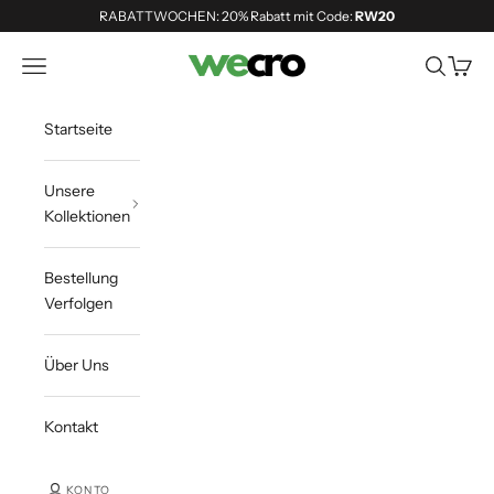
Zum Inhalt springen
RABATTWOCHEN: 20% Rabatt mit Code:
RW20
Shopwecro
Navigationsmenü öffnen
Suche öff
Waren
Startseite
Unsere
Kollektionen
Bestellung
Verfolgen
Über Uns
Kontakt
KONTO