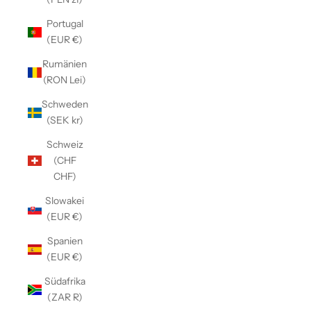
Portugal
(EUR €)
Rumänien
(RON Lei)
Schweden
(SEK kr)
Schweiz
(CHF
CHF)
Slowakei
(EUR €)
Spanien
(EUR €)
Südafrika
(ZAR R)