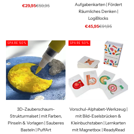
Aufgabenkarten | Fördert
Angebot
Regulärer Preis
€29,95
€59,95
Räumliches Denken |
LogiBlocks
Angebot
Regulärer Preis
€45,95
€91,95
SPARE 50%
SPARE 50%
3D-Zauberschaum-
Vorschul-Alphabet-Werkzeug |
Strukturmalset | mit Farben,
mit Bild-Eselsbrücken &
Pinseln & Vorlagen | Sauberes
Kleinbuchstaben | Lernkarten
Basteln | PuffArt
mit Magnetbox | ReadyRead