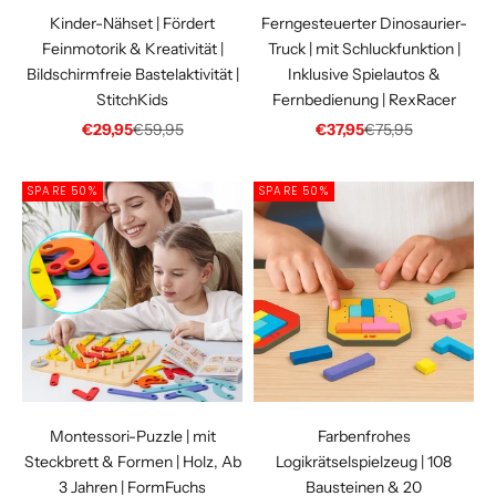
Kinder-Nähset | Fördert
Ferngesteuerter Dinosaurier-
Feinmotorik & Kreativität |
Truck | mit Schluckfunktion |
Bildschirmfreie Bastelaktivität |
Inklusive Spielautos &
StitchKids
Fernbedienung | RexRacer
Angebot
Regulärer Preis
Angebot
Regulärer Preis
€29,95
€59,95
€37,95
€75,95
SPARE 50%
SPARE 50%
Montessori-Puzzle | mit
Farbenfrohes
Steckbrett & Formen | Holz, Ab
Logikrätselspielzeug | 108
3 Jahren | FormFuchs
Bausteinen & 20