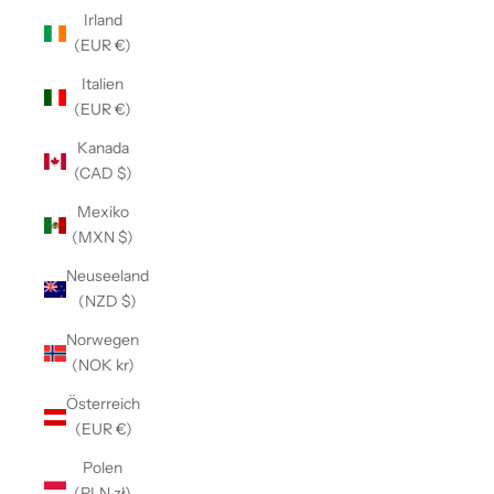
Irland
(EUR €)
Italien
(EUR €)
Kanada
(CAD $)
Mexiko
(MXN $)
Neuseeland
(NZD $)
Norwegen
(NOK kr)
Österreich
(EUR €)
Polen
(PLN zł)