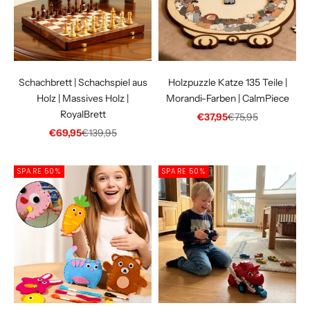
Schachbrett | Schachspiel aus
Holzpuzzle Katze 135 Teile |
Holz | Massives Holz |
Morandi-Farben | CalmPiece
RoyalBrett
Angebot
Regulärer Preis
€37,95
€75,95
Angebot
Regulärer Preis
€69,95
€139,95
SPARE 50%
SPARE 50%