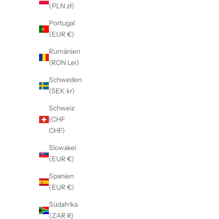
(PLN zł)
Portugal
(EUR €)
Rumänien
(RON Lei)
Schweden
(SEK kr)
Schweiz
(CHF
CHF)
Slowakei
(EUR €)
Spanien
(EUR €)
Südafrika
(ZAR R)