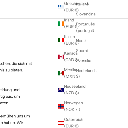
Griechenland
Italiano
(EUR €)
Slovenčina
Irland
Português
(EUR €)
(portugal)
Italien
Norsk
(EUR €)
Suomi
Kanada
(CAD $)
Svenska
hen, die sich mit
Mexiko
s zu bieten.
Nederlands
(MXN $)
Neuseeland
leidung und
(NZD $)
tig aus, um
ieten.
Norwegen
(NOK kr)
r bemühen uns um
Österreich
en haben. Wir
(EUR €)