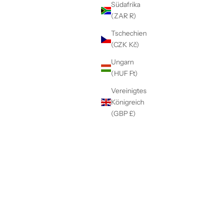
Südafrika
(ZAR R)
Tschechien
(CZK Kč)
Ungarn
(HUF Ft)
Vereinigtes
Königreich
(GBP £)