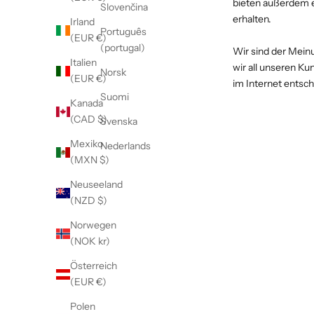
bieten außerdem ei
Slovenčina
erhalten.
Irland
Português
(EUR €)
(portugal)
Wir sind der Meinu
Italien
wir all unseren Ku
Norsk
(EUR €)
im Internet entsc
Suomi
Kanada
(CAD $)
Svenska
Mexiko
Nederlands
(MXN $)
Neuseeland
(NZD $)
Norwegen
(NOK kr)
Österreich
(EUR €)
Polen