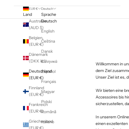
EUR €
Deutsch
Land
Sprache
Australien
Deutsch
(AUD $)
English
Belgien
Čeština
(EUR €)
Dansk
Dänemark
(DKK kr.)
Ελληνικά
Willkommen in uns
dem Ziel zusammen
Deutschland
Español
Unser Ziel ist es,
(EUR €)
Français
Finnland
Wir bieten eine br
Magyar
(EUR €)
Accessoires bis hi
Polski
sicherzustellen, d
Frankreich
(EUR €)
Română
In unserem Online
Griechenland
Italiano
einen exzellenten
(EUR €)