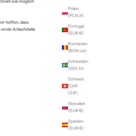
Γ
chnell wie möglich
Polen
(PLN zł)
ir hoffen, dass
Portugal
 erste Anlaufstelle
(EUR €)
Rumänien
(RON Lei)
Schweden
(SEK kr)
Schweiz
(CHF
CHF)
Slowakei
(EUR €)
Spanien
(EUR €)