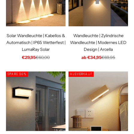
Solar Wandleuchte | Kabellos &
Wandleuchte | Zylindrische
Automatisch | IP65 Wetterfest |
Wandleuchte | Modernes LED
LumaRay Solar
Design | Arcella
Angebot
Regulärer Preis
Angebot
Regulärer Preis
€29,95
€60,00
ab €34,95
€69,95
SPARE 50%
AUSVERKAUF