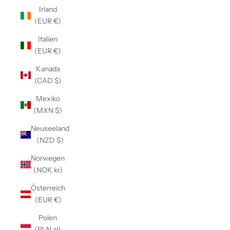
Irland
(EUR €)
Italien
(EUR €)
Kanada
(CAD $)
Mexiko
(MXN $)
Neuseeland
(NZD $)
Norwegen
(NOK kr)
Österreich
(EUR €)
Polen
(PLN zł)