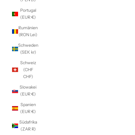
Portugal
(EUR €)
Rumänien
(RON Lei)
Schweden
(SEK kr)
Schweiz
(CHF
CHF)
Slowakei
(EUR €)
Spanien
(EUR €)
Südafrika
(ZAR R)