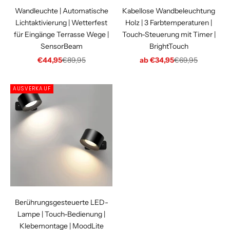
Wandleuchte | Automatische
Kabellose Wandbeleuchtung
Lichtaktivierung | Wetterfest
Holz | 3 Farbtemperaturen |
für Eingänge Terrasse Wege |
Touch-Steuerung mit Timer |
SensorBeam
BrightTouch
Angebot
Regulärer Preis
Angebot
Regulärer Preis
€44,95
€89,95
ab €34,95
€69,95
AUSVERKAUF
Berührungsgesteuerte LED-
Lampe | Touch-Bedienung |
Klebemontage | MoodLite