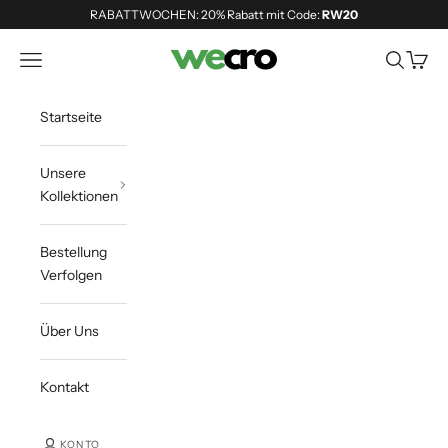
Zum Inhalt springen
RABATTWOCHEN: 20% Rabatt mit Code:
RW20
Shopwecro
Navigationsmenü öffnen
Suche öff
Waren
Startseite
Unsere
Kollektionen
Bestellung
Verfolgen
Über Uns
Kontakt
KONTO