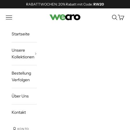
Zum Inhalt springen
RABATTWOCHEN: 20% Rabatt mit Code:
RW20
Shopwecro
Navigationsmenü öffnen
Suche öff
Waren
Startseite
Unsere
Kollektionen
Bestellung
Verfolgen
Über Uns
Kontakt
KONTO