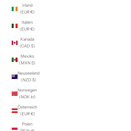
Irland
(EUR €)
Italien
(EUR €)
Kanada
(CAD $)
Mexiko
(MXN $)
Neuseeland
(NZD $)
Norwegen
(NOK kr)
Österreich
(EUR €)
Polen
(PLN zł)