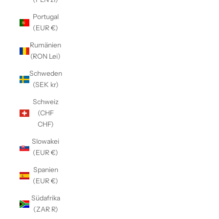
Portugal
(EUR €)
Rumänien
(RON Lei)
Schweden
(SEK kr)
Schweiz
(CHF
CHF)
Slowakei
(EUR €)
Spanien
(EUR €)
Südafrika
(ZAR R)