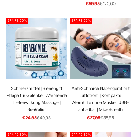
Angebot
Regulärer Preis
€59,95
€120,00
SPARE 50%
SPARE 50%
Schmerzmittel | Bienengift
Anti-Schnarch Nasengerät mit
Pflege für Gelenke | Wärmende
Luftstrom | Kompakte
Tiefenwirkung Massage |
Atemhilfe ohne Maske | USB-
BeeRelief
aufladbar | MicroBreath
Angebot
Regulärer Preis
Angebot
Regulärer Preis
€24,95
€49,95
€27,95
€55,95
SPARE 50%
SPARE 50%