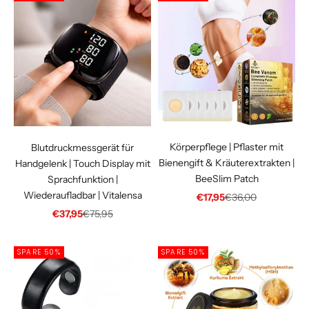
Körperpflege | Pflaster mit
Blutdruckmessgerät für
Bienengift & Kräuterextrakten |
Handgelenk | Touch Display mit
BeeSlim Patch
Sprachfunktion |
Wiederaufladbar | Vitalensa
Angebot
Regulärer Preis
€17,95
€36,00
Angebot
Regulärer Preis
€37,95
€75,95
SPARE 50%
SPARE 50%