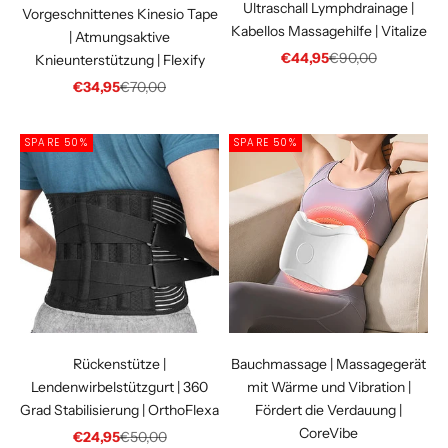
Ultraschall Lymphdrainage |
Vorgeschnittenes Kinesio Tape
Kabellos Massagehilfe | Vitalize
| Atmungsaktive
Angebot
Regulärer Preis
€44,95
€90,00
Knieunterstützung | Flexify
Angebot
Regulärer Preis
€34,95
€70,00
SPARE 50%
SPARE 50%
Rückenstütze |
Bauchmassage | Massagegerät
Lendenwirbelstützgurt | 360
mit Wärme und Vibration |
Grad Stabilisierung | OrthoFlexa
Fördert die Verdauung |
CoreVibe
Angebot
Regulärer Preis
€24,95
€50,00