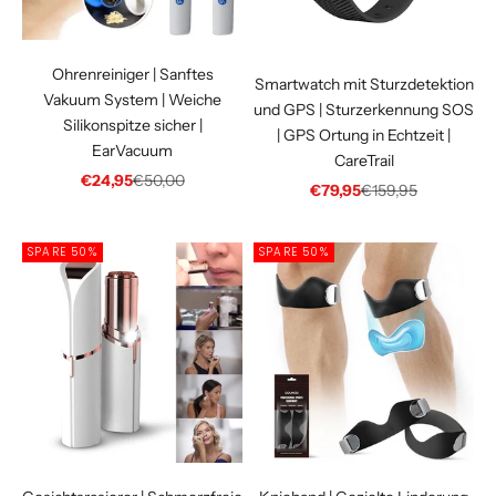
Ohrenreiniger | Sanftes
Smartwatch mit Sturzdetektion
Vakuum System | Weiche
und GPS | Sturzerkennung SOS
Silikonspitze sicher |
| GPS Ortung in Echtzeit |
EarVacuum
CareTrail
Angebot
Regulärer Preis
€24,95
€50,00
Angebot
Regulärer Preis
€79,95
€159,95
SPARE 50%
SPARE 50%