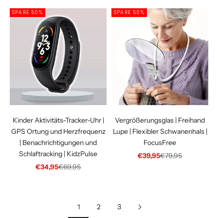
SPARE 50%
SPARE 50%
Kinder Aktivitäts-Tracker-Uhr |
Vergrößerungsglas | Freihand
GPS Ortung und Herzfrequenz
Lupe | Flexibler Schwanenhals |
| Benachrichtigungen und
FocusFree
Schlaftracking | KidzPulse
Angebot
Regulärer Preis
€39,95
€79,95
Angebot
Regulärer Preis
€34,95
€69,95
1
2
3