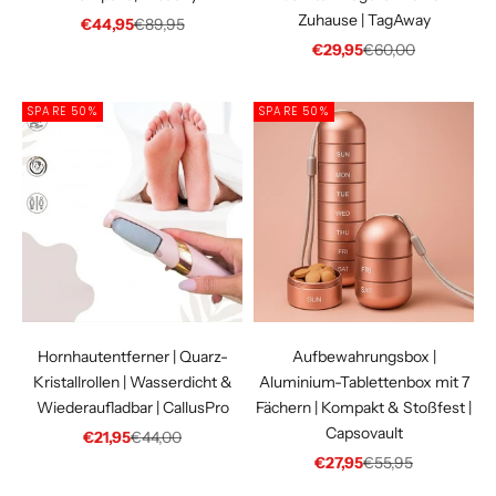
Zuhause | TagAway
Angebot
Regulärer Preis
€44,95
€89,95
Angebot
Regulärer Preis
€29,95
€60,00
SPARE 50%
SPARE 50%
Hornhautentferner | Quarz-
Aufbewahrungsbox |
Kristallrollen | Wasserdicht &
Aluminium-Tablettenbox mit 7
Wiederaufladbar | CallusPro
Fächern | Kompakt & Stoßfest |
Capsovault
Angebot
Regulärer Preis
€21,95
€44,00
Angebot
Regulärer Preis
€27,95
€55,95