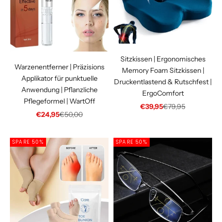
Sitzkissen | Ergonomisches
Warzenentferner | Präzisions
Memory Foam Sitzkissen |
Applikator für punktuelle
Druckentlastend & Rutschfest |
Anwendung | Pflanzliche
ErgoComfort
Pflegeformel | WartOff
Angebot
Regulärer Preis
€39,95
€79,95
Angebot
Regulärer Preis
€24,95
€50,00
SPARE 50%
SPARE 50%