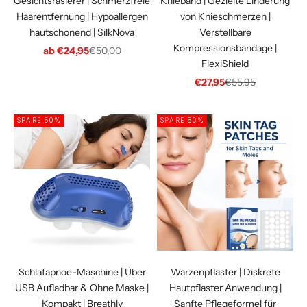
Gesichtsrasierer | Schmerzfreie
Knieband | Gezielte Linderung
Haarentfernung | Hypoallergen
von Knieschmerzen |
hautschonend | SilkNova
Verstellbare
Kompressionsbandage |
Angebot
Regulärer Preis
ab €24,95
€50,00
FlexiShield
Angebot
Regulärer Preis
€27,95
€55,95
SPARE 50%
SPARE 50%
Schlafapnoe-Maschine | Über
Warzenpflaster | Diskrete
USB Aufladbar & Ohne Maske |
Hautpflaster Anwendung |
Kompakt | Breathly
Sanfte Pflegeformel für