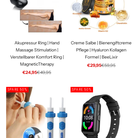
Akupressur Ring | Hand
Creme Salbe | Bienengiftcreme
Massage Stimulation |
Pflege | Hyaluron Kollagen
Verstellbarer Komfort Ring |
Formel | BeeLixir
MagneticTherapy
Angebot
Regulärer Preis
€29,95
€59,95
Angebot
Regulärer Preis
€24,95
€49,95
SPARE 50%
SPARE 50%