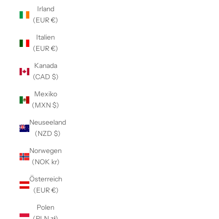
Irland
(EUR €)
Italien
(EUR €)
Kanada
(CAD $)
Mexiko
(MXN $)
Neuseeland
(NZD $)
Norwegen
(NOK kr)
Österreich
(EUR €)
Polen
(PLN zł)