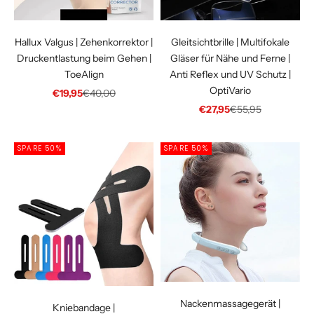
Γ
Hallux Valgus | Zehenkorrektor |
Gleitsichtbrille | Multifokale
Druckentlastung beim Gehen |
Gläser für Nähe und Ferne |
ToeAlign
Anti Reflex und UV Schutz |
OptiVario
Angebot
Regulärer Preis
€19,95
€40,00
Angebot
Regulärer Preis
€27,95
€55,95
SPARE 50%
SPARE 50%
Nackenmassagegerät |
Kniebandage |