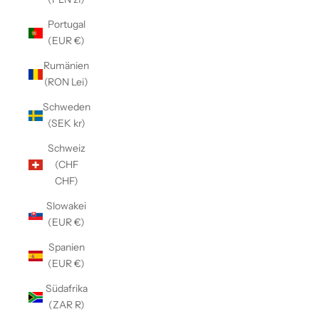
Portugal
(EUR €)
Rumänien
(RON Lei)
Schweden
(SEK kr)
Schweiz
(CHF
CHF)
Slowakei
(EUR €)
Spanien
(EUR €)
Südafrika
(ZAR R)