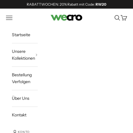
Zum Inhalt springen
RABATTWOCHEN: 20% Rabatt mit Code:
RW20
Shopwecro
Navigationsmenü öffnen
Suche öff
Waren
Startseite
Unsere
Kollektionen
Bestellung
Verfolgen
Über Uns
Kontakt
KONTO