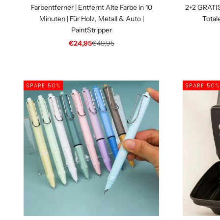
Farbentferner | Entfernt Alte Farbe in 10
2+2 GRATIS
Minuten | Für Holz, Metall & Auto |
Total
PaintStripper
Angebot
Regulärer Preis
€24,95
€49,95
SPARE 50%
SPARE 50%