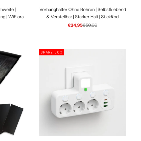
chweite |
Vorhanghalter Ohne Bohren | Selbstklebend
ung | WiFiora
& Verstellbar | Starker Halt | StickRod
 Preis
Angebot
Regulärer Preis
€24,95
€50,00
SPARE 50%