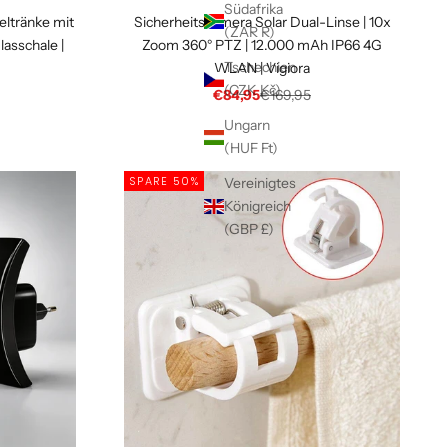
Γ
Südafrika
ltränke mit
Sicherheitskamera Solar Dual-Linse | 10x
(ZAR R)
lasschale |
Zoom 360° PTZ | 12.000 mAh IP66 4G
Tschechien
WLAN | Vigiora
(CZK Kč)
 Preis
Angebot
Regulärer Preis
€84,95
€169,95
Ungarn
(HUF Ft)
SPARE 50%
Vereinigtes
Königreich
(GBP £)