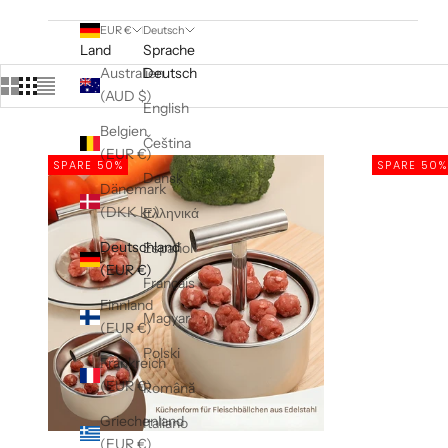
EUR €
Deutsch
Land
Sprache
Australien
Deutsch
(AUD $)
English
Belgien
Čeština
(EUR €)
SPARE 50%
SPARE 50%
Dansk
Dänemark
(DKK kr.)
Ελληνικά
Deutschland
Español
(EUR €)
Français
Finnland
Magyar
(EUR €)
Polski
Frankreich
(EUR €)
Română
Griechenland
Italiano
(EUR €)