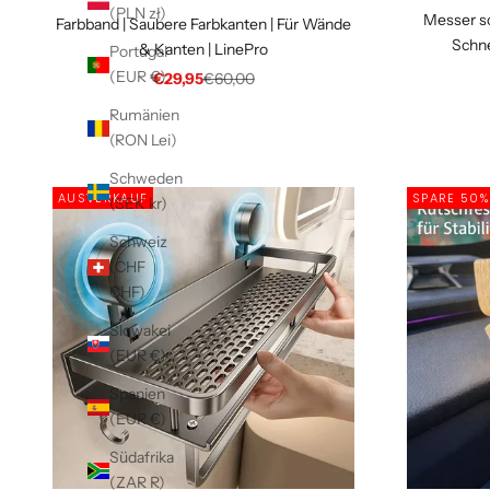
(PLN zł)
Messer sc
Farbband | Saubere Farbkanten | Für Wände
Schne
& Kanten | LinePro
Portugal
(EUR €)
Angebot
Regulärer Preis
€29,95
€60,00
Rumänien
(RON Lei)
Schweden
AUSVERKAUF
SPARE 50%
(SEK kr)
Schweiz
(CHF
CHF)
Slowakei
(EUR €)
Spanien
(EUR €)
Südafrika
(ZAR R)