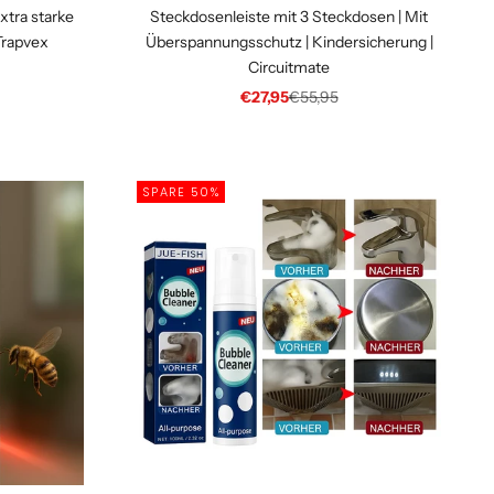
Extra starke
Steckdosenleiste mit 3 Steckdosen | Mit
Trapvex
Überspannungsschutz | Kindersicherung |
Circuitmate
 Preis
Angebot
Regulärer Preis
€27,95
€55,95
SPARE 50%