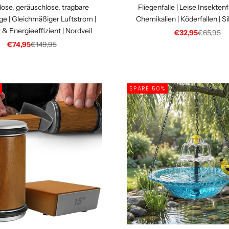
lose, geräuschlose, tragbare
Fliegenfalle | Leise Insekten
ge | Gleichmäßiger Luftstrom |
Chemikalien | Köderfallen | S
& Energieeffizient | Nordveil
Angebot
Regulärer
€32,95
€65,95
Angebot
Regulärer Preis
€74,95
€149,95
SPARE 50%