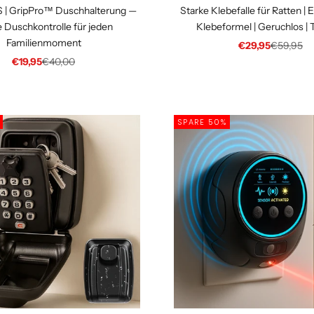
 | GripPro™ Duschhalterung —
Starke Klebefalle für Ratten | 
e Duschkontrolle für jeden
Klebeformel | Geruchlos | 
Familienmoment
Angebot
Regulärer
€29,95
€59,95
Angebot
Regulärer Preis
€19,95
€40,00
SPARE 50%