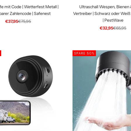
e mit Code | Wetterfest Metall |
Ultraschall Wespen, Bienen
lbarer Zahlencode | Safenest
Vertreiber | Schwarz oder Weiß
| PestWave
Angebot
Regulärer Preis
€37,95
€75,95
Angebot
Regulärer
€32,95
€65,95
SPARE 50%