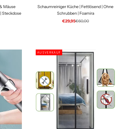
 & Mäuse
Schaumreiniger Küche | Fettlösend | Ohne
 | Steckdose
Schrubben | Foamira
Angebot
Regulärer Preis
€29,95
€60,00
 Preis
AUSVERKAUF