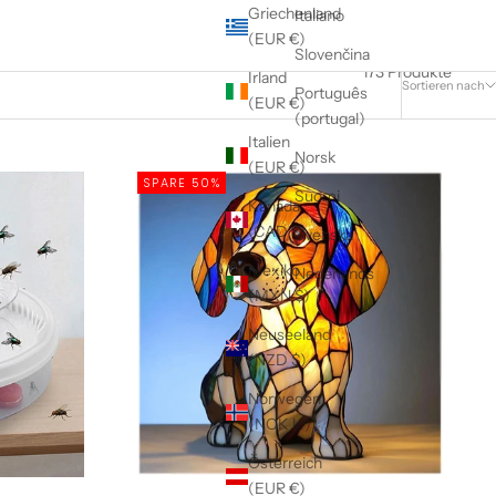
Griechenland
Italiano
(EUR €)
Slovenčina
173 Produkte
Irland
Sortieren nach
Português
(EUR €)
(portugal)
Italien
Norsk
(EUR €)
SPARE 50%
Suomi
Kanada
(CAD $)
Svenska
Mexiko
Nederlands
(MXN $)
Neuseeland
(NZD $)
Norwegen
(NOK kr)
Österreich
(EUR €)