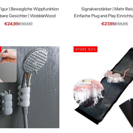
igur | Bewegliche Wippfunktion
Signalverstärker | Mehr Rei
bare Gesichter | WobbleWood
Einfache Plug and Play Einricht
Angebot
Regulärer Preis
Angebot
Regulärer
€24,95
€50,00
€27,95
€55,95
SPARE 50%