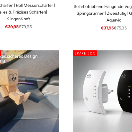
härfen | Roll Messerschärfer |
Solarbetriebene Hängende Voge
lles & Präzises Schärfen|
Springbrunnen | Zweistufig | G
KlingenKraft
Aquavio
Angebot
Regulärer Preis
€39,95
€79,95
Angebot
Regulärer
€37,95
€75,95
SPARE 50%