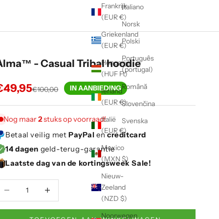
Frankrijk
Italiano
(EUR €)
Norsk
Griekenland
Polski
(EUR €)
Português
Alma™ - Casual Tribal hoodie
Hongarije
(portugal)
(HUF Ft)
Aanbiedingsprijs
€49,95
Română
IN AANBIEDING
Normale prijs
€100,00
Ierland
(EUR €)
Slovenčina
Nog maar
2
stuks op voorraad!
Italië
Svenska
(EUR €)
Betaal veilig met
PayPal
en
creditcard
Mexico
14 dagen
geld-terug-garantie
(MXN $)
Laatste dag van de kortingsweek Sale!
Nieuw-
antal verlagen
Aantal verlagen
Zeeland
(NZD $)
Noorwegen