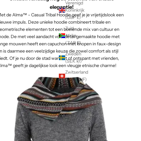
Γ
Verenigd
elegantie!
Koninkrijk
et de Alma™ - Casual Tribal Hoodie geef je je vrijetijdslook een
(GBP £)
ieuwe impuls. Deze unieke hoodie combineert tribale en
Zuid-
eometrische elementen tot een boeiende mix van cultuur en
Afrika
ode. De met veel aandacht voor detail gemaakte hoodie met
(ZAR R)
ange mouwen heeft een capuchon met knopen in faux-design
n is daarmee een veelzijdige keuze die zowel comfort als stijl
Zweden
iedt. Of je nu door de stad wandelt of ontspant met vrienden,
(SEK kr)
lma™ geeft je dagelijkse look een vleugje etnische charme!
Zwitserland
(CHF CHF)