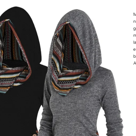
M
n
g
m
l
e
b
A