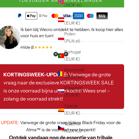
TOEVOEGEN AAN WINKELWAGEN
(NOK kr)
Oostenrijk
(EUR €)
Ik ben blij Wecro ontdekt te hebben. Ik koop hier alles
Polen
voor huis en tuin!
(PLN zł)
Hilde B.
★★★★★
Portugal
<
>
(EUR €)
Roemenië
KORTINGSWEEK-UPDATE:
Vanwege de grote
(RON Lei)
vraag naar de exclusieve KORTINGSWEEK SALE
Slowakije
is onze voorraad bijna uitverkocht! Wees snel –
(EUR €)
zolang de voorraad strekt!
Spanje
(EUR €)
UPDATE:
Vanwege de grote vraag tijdens Black Friday voor de
Tsjechië
Alma™ is de voorraad zeer beperkt!
(CZK Kč)
Ontdek vandaag nog de essentie van tribale