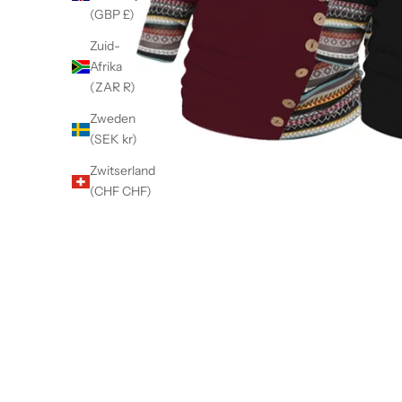
(GBP £)
Zuid-
Afrika
(ZAR R)
Zweden
(SEK kr)
Zwitserland
(CHF CHF)