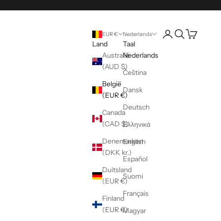
Accountpagina op
Zoeken opene
Winkelwag
EUR €
Nederlands
Land
Taal
Australië
Nederlands
(AUD $)
Čeština
België
Dansk
(EUR €)
Deutsch
Canada
(CAD $)
Ελληνικά
Denemarken
English
(DKK kr.)
Español
Duitsland
Suomi
(EUR €)
Français
Finland
(EUR €)
Magyar