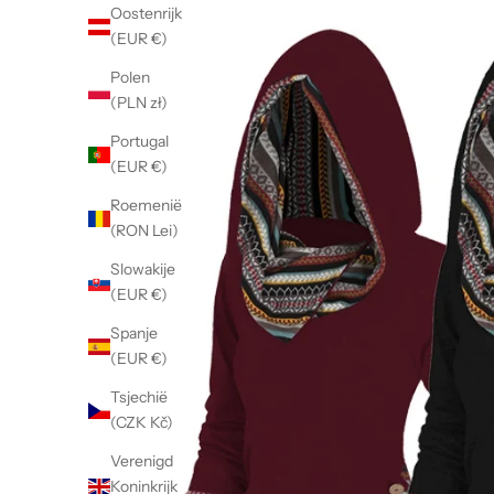
Oostenrijk
(EUR €)
Polen
(PLN zł)
Portugal
(EUR €)
Roemenië
(RON Lei)
Slowakije
(EUR €)
Spanje
(EUR €)
Tsjechië
(CZK Kč)
Verenigd
Koninkrijk