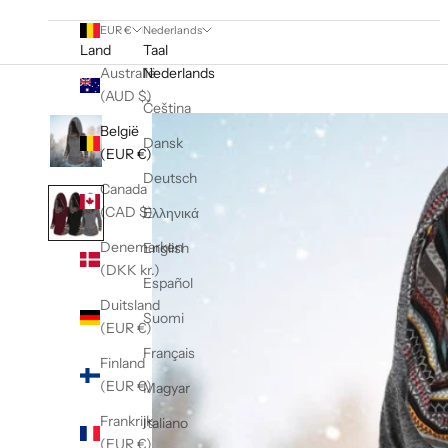
EUR €
Nederlands
Land
Taal
Australië
Nederlands
(AUD $)
Čeština
België
Dansk
(EUR €)
Deutsch
Canada
(CAD $)
Ελληνικά
Denemarken
English
(DKK kr.)
Español
Duitsland
Suomi
(EUR €)
Français
Finland
(EUR €)
Magyar
Frankrijk
Italiano
(EUR €)