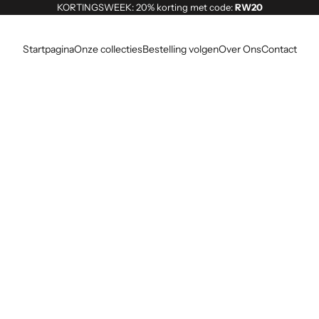
KORTINGSWEEK: 20% korting met code:
RW20
Startpagina
Onze collecties
Bestelling volgen
Over Ons
Contact