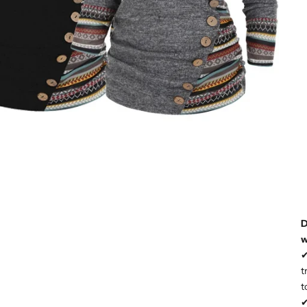
D
w
t
t