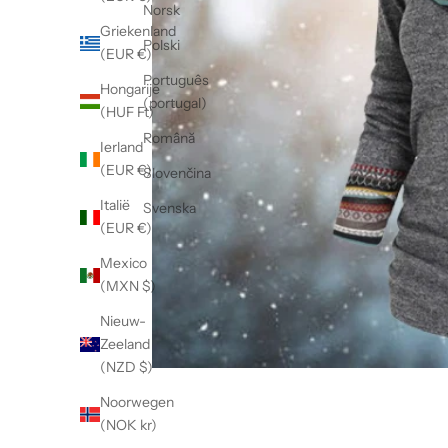
Norsk
Griekenland
Polski
(EUR €)
Português
Hongarije
(portugal)
(HUF Ft)
Română
Ierland
(EUR €)
Slovenčina
Italië
Svenska
(EUR €)
Mexico
(MXN $)
Nieuw-
Zeeland
(NZD $)
Noorwegen
(NOK kr)