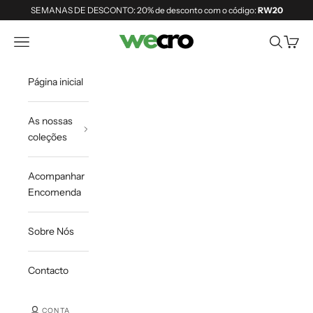
Saltar para o conteúdo
SEMANAS DE DESCONTO: 20% de desconto com o código:
RW20
Shopwecro
Abrir menu de navegação
Abrir pesq
Abrir 
Página inicial
As nossas
coleções
Acompanhar
Encomenda
Sobre Nós
Contacto
CONTA