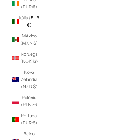
Γ
(EUR €)
Itália (EUR
€)
México
(MXN $)
Noruega
(NOK kr)
Nova
Zelândia
(NZD $)
Polónia
(PLN zł)
Portugal
(EUR €)
Reino