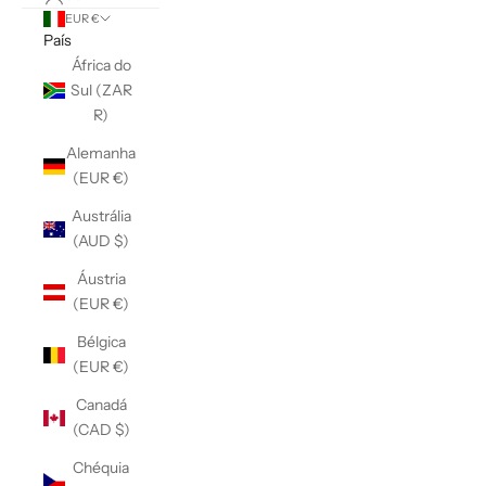
EUR €
País
África do
Sul (ZAR
R)
Alemanha
(EUR €)
Austrália
(AUD $)
Áustria
(EUR €)
Bélgica
(EUR €)
Canadá
(CAD $)
Chéquia