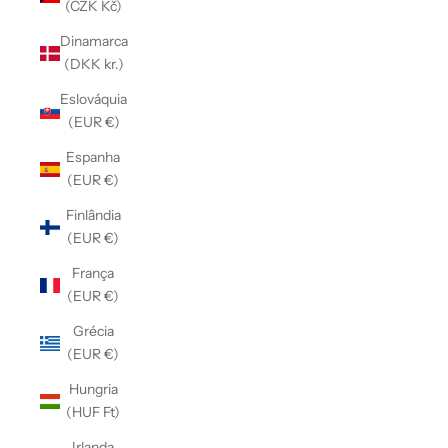
(CZK Kč)
Dinamarca
(DKK kr.)
Eslováquia
(EUR €)
Espanha
(EUR €)
Finlândia
(EUR €)
França
(EUR €)
Grécia
(EUR €)
Hungria
(HUF Ft)
Irlanda