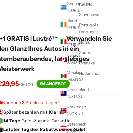
Griechenland
Italiano
(EUR €)
Slovenčina
Irland
Português
(EUR €)
(portugal)
1+1 GRATIS | Lustré™ — Verwandeln Sie
Italien
Norsk
(EUR €)
den Glanz Ihres Autos in ein
Suomi
Kanada
atemberaubendes, langlebiges
(CAD $)
Svenska
Meisterwerk
Mexiko
Nederlands
(MXN $)
Angebot
€29,95
IM ANGEBOT
Regulärer Preis
€60,00
Neuseeland
(NZD $)
Nur noch
3
Stück auf Lager!
Norwegen
Später bezahlen mit
Klarna
(NOK kr)
14 Tage
Geld-Zurück-Garantie
Österreich
Letzter Tag des Rabattwochen Sale!
(EUR €)