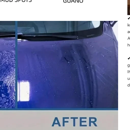
✔
k
a
A
h
✔
g
I
u
d