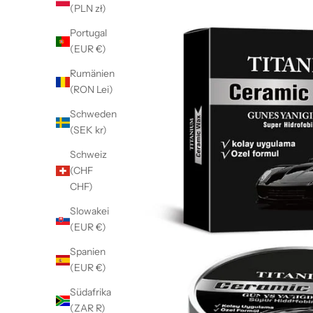
(PLN zł)
Portugal
(EUR €)
Rumänien
(RON Lei)
Schweden
(SEK kr)
Schweiz
(CHF
CHF)
Slowakei
(EUR €)
Spanien
(EUR €)
Südafrika
(ZAR R)