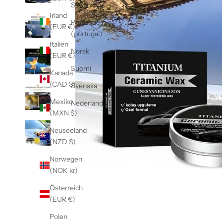
Slovenčina
Irland
Português
(EUR €)
(portugal)
Italien
Norsk
(EUR €)
Suomi
Kanada
(CAD $)
Svenska
Mexiko
Nederlands
(MXN $)
Neuseeland
(NZD $)
Norwegen
(NOK kr)
Österreich
(EUR €)
Polen