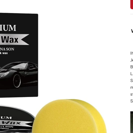
I
J
B
L
S
m
s
S