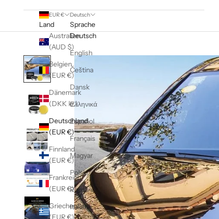
EUR €
Deutsch
Land
Sprache
Australien
Deutsch
(AUD $)
English
Belgien
Čeština
(EUR €)
Dansk
Dänemark
(DKK kr.)
Ελληνικά
Deutschland
Español
(EUR €)
Français
Finnland
Magyar
(EUR €)
Polski
Frankreich
(EUR €)
Română
Griechenland
Italiano
(EUR €)