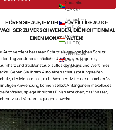
Südafrika
(ZAR R)
Tschechien
HÖREN SIE AUF, IHR GELD FÜR BILLIGE AUTO-
(CZK Kč)
WACHSER ZU VERSCHWENDEN, DIE NICHT EINMAL
Ungarn
EINEN MONAT HALTEN!
(HUF Ft)
hr Auto verdient besseren Schutz als gewöhnlichen Schutz.
Vereinigtes
eden Tag zerstören schädliche UV-Strahlen, Vogelkot,
Königreich
aumharz und Straßenstaub lautlos den Glanz und Wert Ihres
(GBP £)
acks. Geben Sie Ihrem Auto einen schausstellungsreifen
chutz, der Monate hält, nicht Wochen. Mit einer einfachen 15-
inütigen Anwendung können selbst Anfänger ein makelloses,
treifenfreies, spiegelähnliches Finish erreichen, das Wasser,
chmutz und Verunreinigungen abweist.