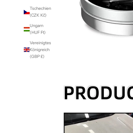
Tschechien
(CZK Kč)
Ungarn
(HUF Ft)
Vereinigtes
Königreich
(GBP £)