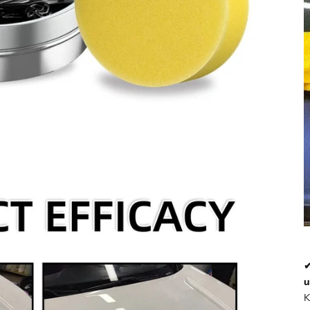
✔
u
K