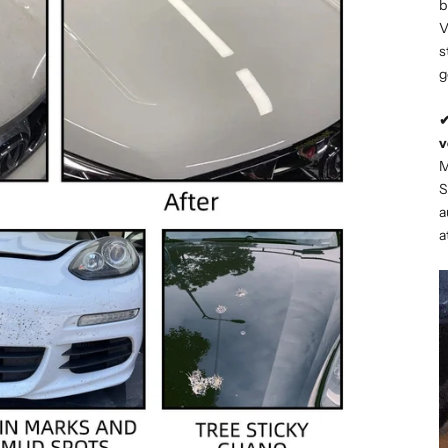
b
V
s
g
✔
v
M
S
a
a