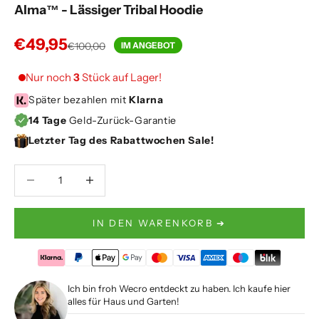
Alma™ - Lässiger Tribal Hoodie
Angebot
€49,95
Regulärer Preis
€100,00
IM ANGEBOT
Nur noch
3
Stück auf Lager!
Später bezahlen mit
Klarna
14 Tage
Geld-Zurück-Garantie
Letzter Tag des Rabattwochen Sale!
Anzahl verringern
Anzahl verringern
IN DEN WARENKORB ➔
Ich bin froh Wecro entdeckt zu haben. Ich kaufe hier
alles für Haus und Garten!