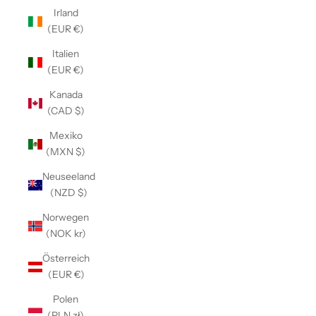
Irland
(EUR €)
Italien
(EUR €)
Kanada
(CAD $)
Mexiko
(MXN $)
Neuseeland
(NZD $)
Norwegen
(NOK kr)
Österreich
(EUR €)
Polen
(PLN zł)