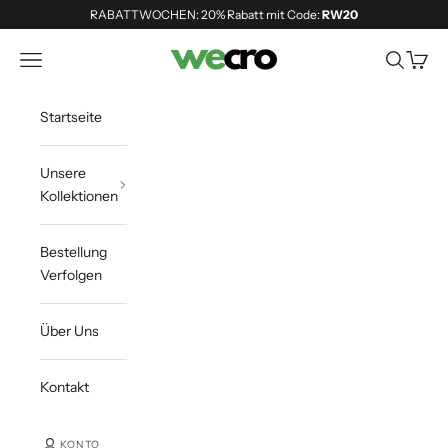
Zum Inhalt springen
RABATTWOCHEN: 20% Rabatt mit Code:
RW20
Shopwecro
Navigationsmenü öffnen
Suche öff
Waren
Startseite
Unsere
Kollektionen
Bestellung
Verfolgen
Über Uns
Kontakt
KONTO