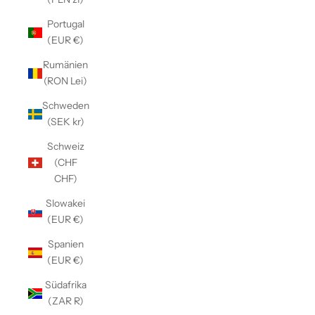
Portugal
(EUR €)
Rumänien
(RON Lei)
Schweden
(SEK kr)
Schweiz
(CHF
CHF)
Slowakei
(EUR €)
Spanien
(EUR €)
Südafrika
(ZAR R)