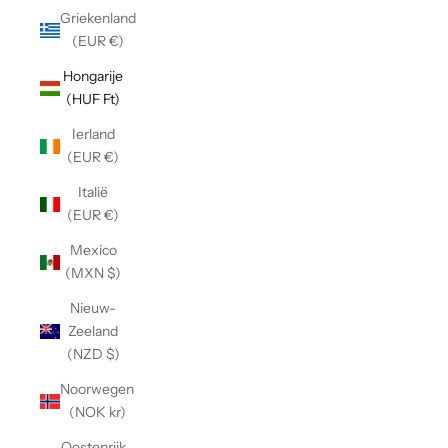
Griekenland
(EUR €)
Hongarije
(HUF Ft)
Ierland
(EUR €)
Italië
(EUR €)
Mexico
(MXN $)
Nieuw-
Zeeland
(NZD $)
Noorwegen
(NOK kr)
Oostenrijk