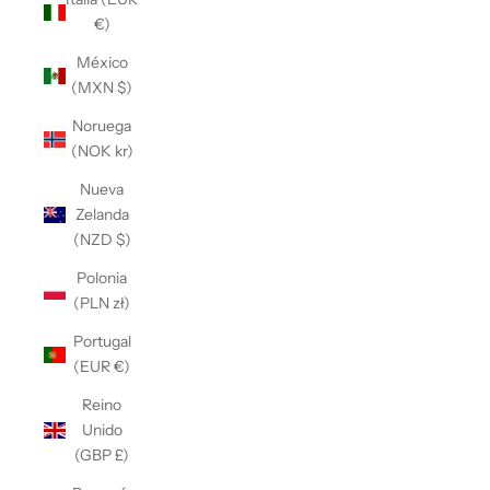
Γ
€)
México
(MXN $)
Noruega
(NOK kr)
Nueva
Zelanda
(NZD $)
Polonia
(PLN zł)
Portugal
(EUR €)
Reino
Unido
(GBP £)