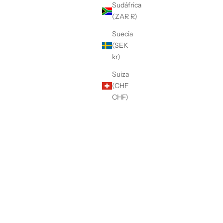
Sudáfrica
(ZAR R)
Suecia
(SEK
kr)
Suiza
(CHF
CHF)