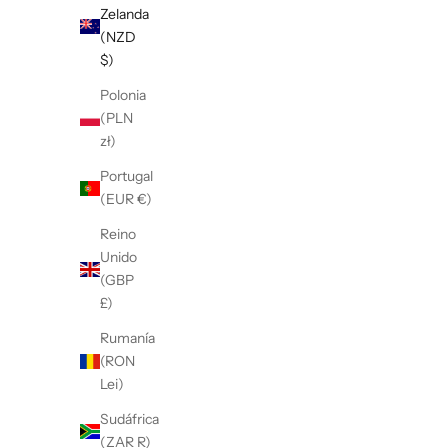
Zelanda
(NZD
$)
Polonia
(PLN
zł)
Portugal
(EUR €)
Reino
Unido
(GBP
£)
Rumanía
(RON
Lei)
Sudáfrica
(ZAR R)