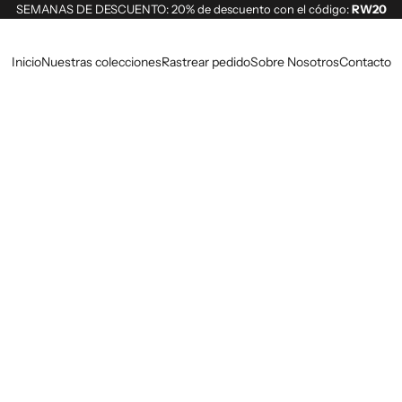
SEMANAS DE DESCUENTO: 20% de descuento con el código:
RW20
Inicio
Nuestras colecciones
Rastrear pedido
Sobre Nosotros
Contacto