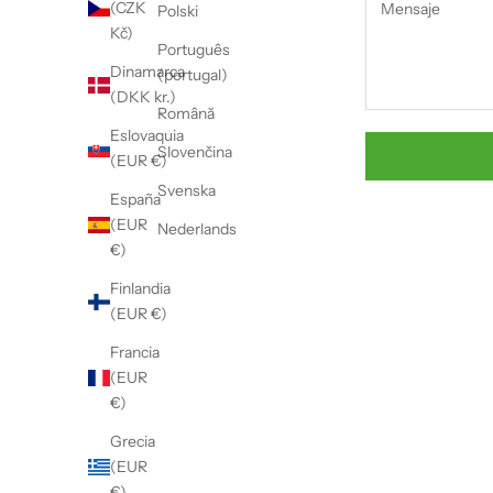
(CZK
Polski
Kč)
Português
Dinamarca
(portugal)
(DKK kr.)
Română
Eslovaquia
Slovenčina
(EUR €)
Svenska
España
(EUR
Nederlands
€)
Finlandia
(EUR €)
Francia
(EUR
€)
Grecia
(EUR
€)