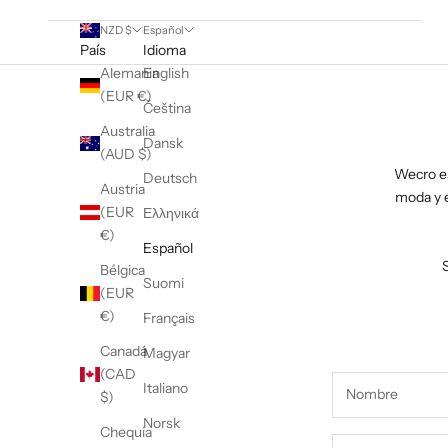
NZD $
Español
País
Idioma
Alemania
English
(EUR €)
Čeština
Australia
Dansk
(AUD $)
Wecro es
Deutsch
Austria
moda y e
(EUR
Ελληνικά
€)
Español
Bélgica
Suomi
(EUR
€)
Français
Canadá
Magyar
(CAD
Italiano
$)
Norsk
Chequia