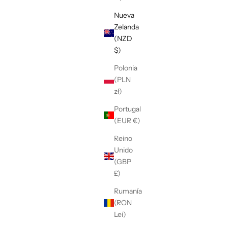
Nueva
Zelanda
(NZD
$)
Polonia
(PLN
zł)
Portugal
(EUR €)
Reino
Unido
(GBP
£)
Rumanía
(RON
Lei)