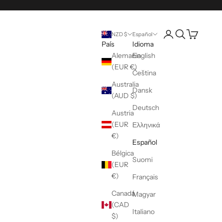
Abrir página de la 
Abrir búsqueda
Abrir cesta
NZD $
Español
País
Idioma
Alemania
English
(EUR €)
Čeština
Australia
Dansk
(AUD $)
Deutsch
Austria
(EUR
Ελληνικά
€)
Español
Bélgica
Suomi
(EUR
€)
Français
Canadá
Magyar
(CAD
Italiano
$)