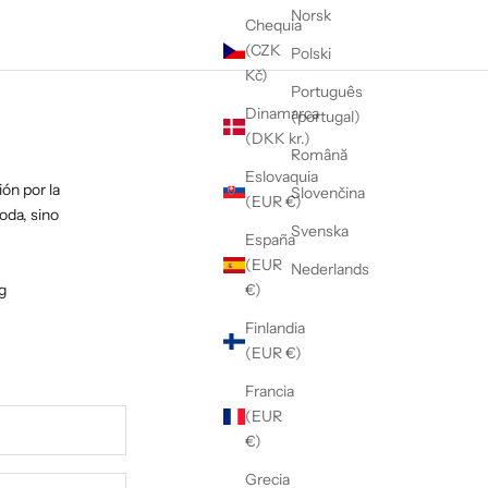
Norsk
Chequia
(CZK
Polski
Kč)
Português
Dinamarca
(portugal)
(DKK kr.)
Română
Eslovaquia
ón por la
Slovenčina
(EUR €)
oda, sino
Svenska
España
(EUR
Nederlands
g
€)
Finlandia
(EUR €)
Francia
(EUR
€)
Grecia