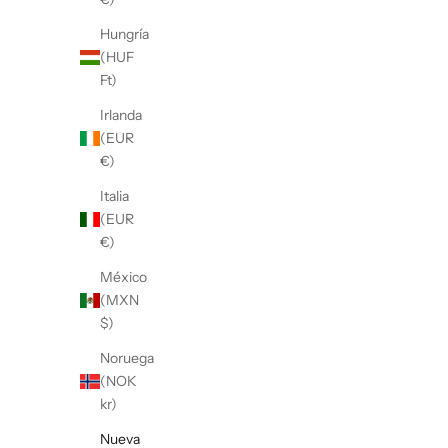
Hungría
(HUF
Ft)
Irlanda
(EUR
€)
Italia
(EUR
€)
México
(MXN
$)
Noruega
(NOK
kr)
Nueva