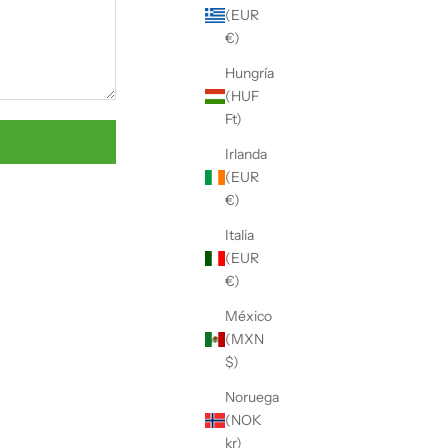
Γ
(EUR
€)
Hungría
(HUF
Ft)
Irlanda
(EUR
€)
Italia
(EUR
€)
México
(MXN
$)
Noruega
(NOK
kr)