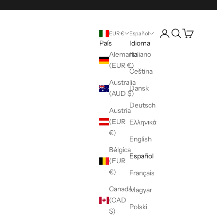
Abrir página de la 
Abrir búsqueda
Abrir cesta
EUR €
Español
País
Idioma
Alemania
Italiano
(EUR €)
Čeština
Australia
Dansk
(AUD $)
Deutsch
Austria
(EUR
Ελληνικά
€)
English
Bélgica
Español
(EUR
€)
Français
Canadá
Magyar
(CAD
Polski
$)