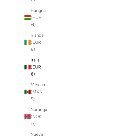
Hungría
(HUF
Ft)
Irlanda
(EUR
€)
Italia
(EUR
€)
México
(MXN
$)
Noruega
(NOK
kr)
Nueva