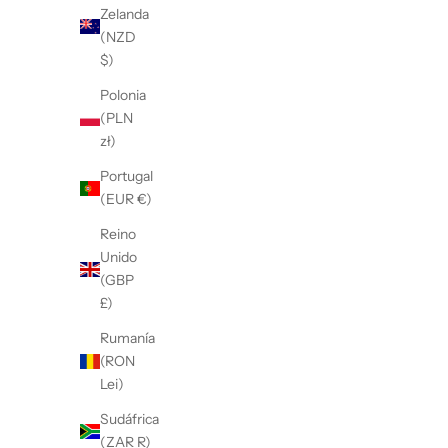
Zelanda
(NZD
$)
Polonia
(PLN
zł)
Portugal
(EUR €)
Reino
Unido
(GBP
£)
Rumanía
(RON
Lei)
Sudáfrica
(ZAR R)