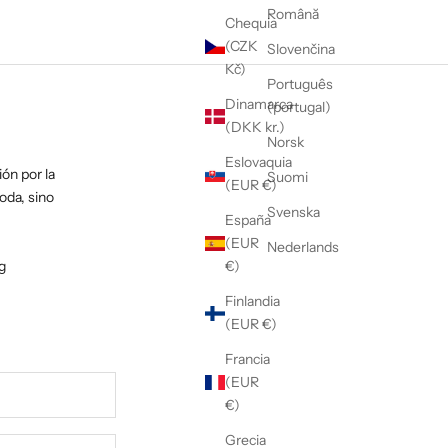
Română
Chequia
(CZK
Slovenčina
Kč)
Português
Dinamarca
(portugal)
(DKK kr.)
Norsk
Eslovaquia
ón por la
Suomi
(EUR €)
oda, sino
Svenska
España
(EUR
Nederlands
g
€)
Finlandia
(EUR €)
Francia
(EUR
€)
Grecia