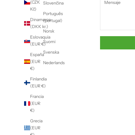
(CZK
Slovenčina
Kč)
Português
Dinamarca
(portugal)
(DKK kr.)
Norsk
Eslovaquia
Suomi
(EUR €)
Svenska
España
(EUR
Nederlands
€)
Finlandia
(EUR €)
Francia
(EUR
€)
Grecia
(EUR
€)