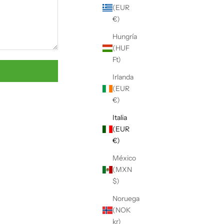
Γ
(EUR
€)
Hungría
(HUF
Ft)
Irlanda
(EUR
€)
Italia
(EUR
€)
México
(MXN
$)
Noruega
(NOK
kr)