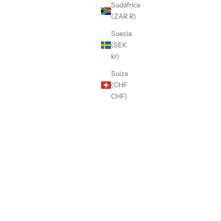
Sudáfrica
(ZAR R)
Suecia
(SEK
kr)
Suiza
(CHF
CHF)