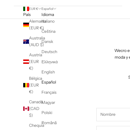
EUR €
Español
País
Idioma
Alemania
Italiano
(EUR €)
Čeština
Australia
Dansk
(AUD $)
Wecro es
Deutsch
Austria
moda y e
(EUR
Ελληνικά
€)
English
Bélgica
Español
(EUR
€)
Français
Canadá
Magyar
(CAD
Polski
$)
Română
Chequia