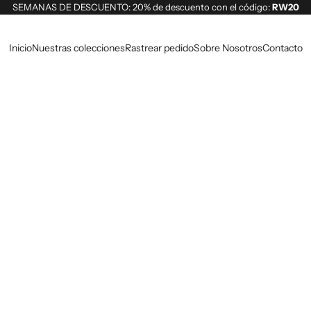
SEMANAS DE DESCUENTO: 20% de descuento con el código:
RW20
Inicio
Nuestras colecciones
Rastrear pedido
Sobre Nosotros
Contacto