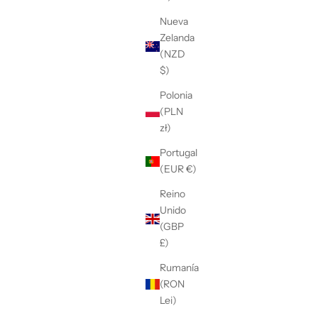
Nueva
Zelanda
(NZD
$)
Polonia
(PLN
zł)
Portugal
(EUR €)
Reino
Unido
(GBP
£)
Rumanía
(RON
Lei)