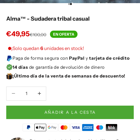
Ir al artículo 1
Ir al artículo 2
Alma™ - Sudadera tribal casual
Precio de oferta
€49,95
Precio normal
€100,00
EN OFERTA
¡Solo quedan
6
unidades en stock!
Paga de forma segura con
PayPal
y
tarjeta de crédito
14 días
de garantía de devolución de dinero
¡Último día de la venta de semanas de descuento!
Reducir cantidad
Reducir cantidad
AÑADIR A LA CESTA