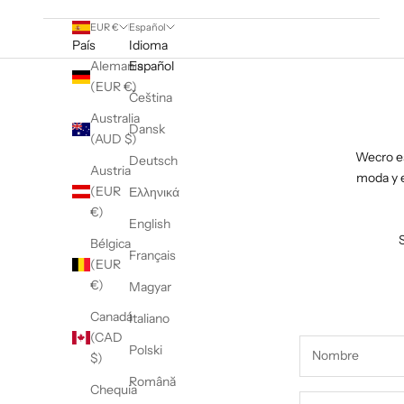
EUR €
Español
País
Idioma
Alemania
Español
(EUR €)
Čeština
Australia
Dansk
(AUD $)
Wecro es
Deutsch
Austria
moda y e
(EUR
Ελληνικά
€)
English
Bélgica
Français
(EUR
€)
Magyar
Canadá
Italiano
(CAD
Polski
$)
Română
Chequia