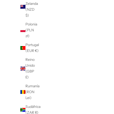
Zelanda
(NZD
$)
Polonia
(PLN
zł)
Portugal
(EUR €)
Reino
Unido
(GBP
£)
Rumanía
(RON
Lei)
Sudáfrica
(ZAR R)