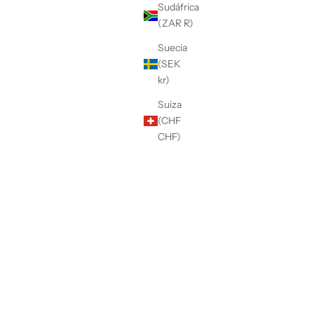
Sudáfrica
(ZAR R)
Suecia
(SEK
kr)
Suiza
(CHF
CHF)