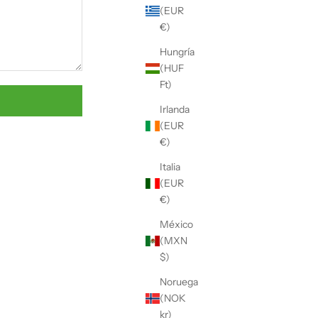
Γ
(EUR
€)
Hungría
(HUF
Ft)
Irlanda
(EUR
€)
Italia
(EUR
€)
México
(MXN
$)
Noruega
(NOK
kr)