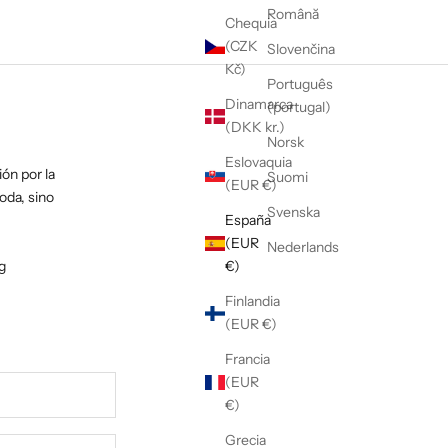
Română
Chequia
(CZK
Slovenčina
Kč)
Português
Dinamarca
(portugal)
(DKK kr.)
Norsk
Eslovaquia
ón por la
Suomi
(EUR €)
oda, sino
Svenska
España
(EUR
Nederlands
g
€)
Finlandia
(EUR €)
Francia
(EUR
€)
Grecia