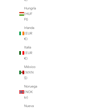
Hungría
(HUF
Ft)
Irlanda
(EUR
€)
Italia
(EUR
€)
México
(MXN
$)
Noruega
(NOK
kr)
Nueva