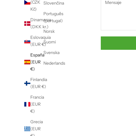
(CZK
Slovenčina
Kč)
Português
Dinamarca
(portugal)
(DKK kr.)
Norsk
Eslovaquia
Suomi
(EUR €)
Svenska
España
(EUR
Nederlands
€)
Finlandia
(EUR €)
Francia
(EUR
€)
Grecia
(EUR
€)