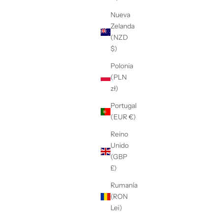
Nueva
Zelanda
(NZD
$)
Polonia
(PLN
zł)
Portugal
(EUR €)
Reino
Unido
(GBP
£)
Rumanía
(RON
Lei)