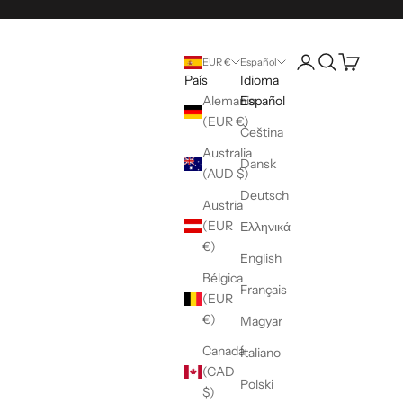
Abrir página de la 
Abrir búsqueda
Abrir cesta
EUR €
Español
País
Idioma
Alemania
Español
(EUR €)
Čeština
Australia
Dansk
(AUD $)
Deutsch
Austria
(EUR
Ελληνικά
€)
English
Bélgica
Français
(EUR
€)
Magyar
Canadá
Italiano
(CAD
Polski
$)