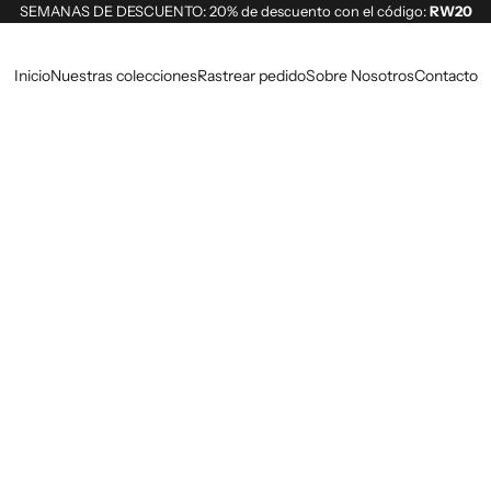
SEMANAS DE DESCUENTO: 20% de descuento con el código:
RW20
Inicio
Nuestras colecciones
Rastrear pedido
Sobre Nosotros
Contacto