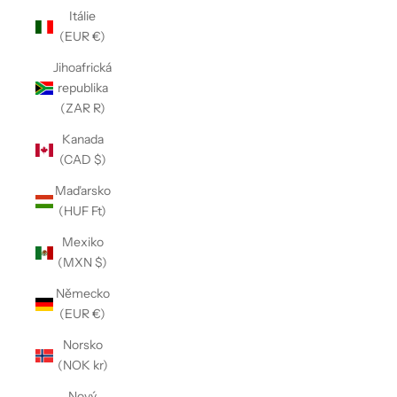
Itálie
(EUR €)
Jihoafrická
republika
(ZAR R)
Kanada
(CAD $)
Maďarsko
(HUF Ft)
Mexiko
(MXN $)
Německo
(EUR €)
Norsko
(NOK kr)
Nový