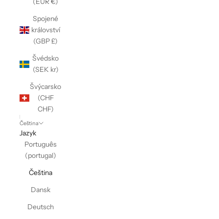
(EUR €)
Spojené
království
(GBP £)
Švédsko
(SEK kr)
Švýcarsko
(CHF
CHF)
Čeština
Jazyk
Português
(portugal)
Čeština
Dansk
Deutsch