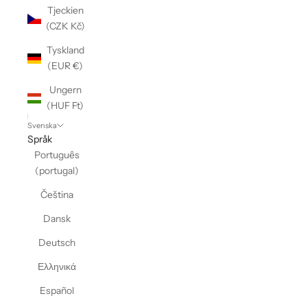
Tjeckien
(CZK Kč)
Tyskland
(EUR €)
Ungern
(HUF Ft)
Svenska
Språk
Português
(portugal)
Čeština
Dansk
Deutsch
Ελληνικά
Español