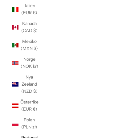
Italien
(EUR €)
Kanada
(CAD $)
Mexiko
(MXN $)
Norge
(NOK kr)
Nya
Zeeland
(NZD $)
Österrike
(EUR €)
Polen
(PLN zł)
Portugal