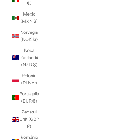
Γ
€)
Mexic
(MXN $)
Norvegia
(NOK kr)
Noua
Zeelandă
(NZD $)
Polonia
(PLN zł)
Portugalia
(EUR €)
Regatul
Unit (GBP
£)
România