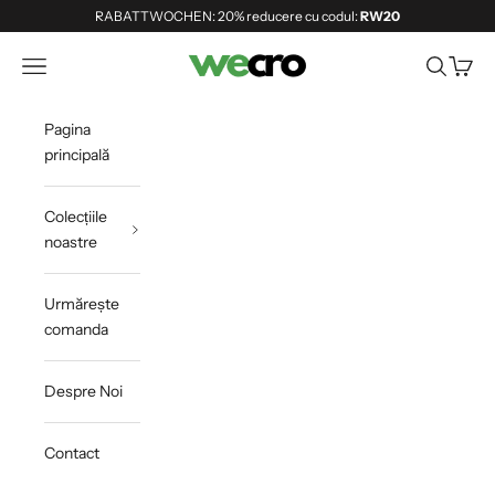
Sari la conținut
RABATTWOCHEN: 20% reducere cu codul:
RW20
Shopwecro
Deschide meniul de navigare
Deschide 
Deschi
Pagina
principală
Colecțiile
noastre
Urmărește
comanda
Despre Noi
Contact