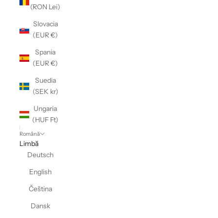
(RON Lei)
Slovacia
(EUR €)
Spania
(EUR €)
Suedia
(SEK kr)
Ungaria
(HUF Ft)
Română
Limbă
Deutsch
English
Čeština
Dansk