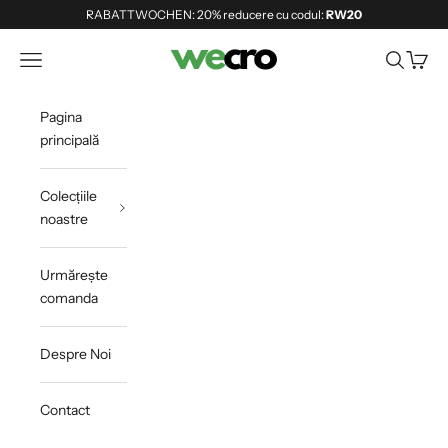
Sari la conținut
RABATTWOCHEN: 20% reducere cu codul:
RW20
Shopwecro
Deschide meniul de navigare
Deschide 
Deschi
Pagina
principală
Colecțiile
noastre
Urmărește
comanda
Despre Noi
Contact