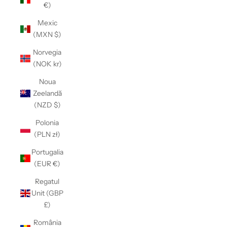
Γ
€)
Mexic
(MXN $)
Norvegia
(NOK kr)
Noua
Zeelandă
(NZD $)
Polonia
(PLN zł)
Portugalia
(EUR €)
Regatul
Unit (GBP
£)
România