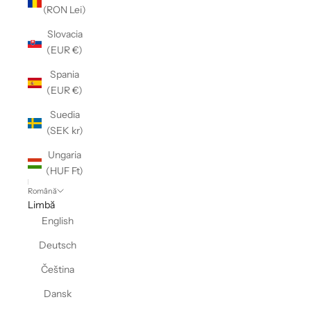
(RON Lei)
Slovacia
(EUR €)
Spania
(EUR €)
Suedia
(SEK kr)
Ungaria
(HUF Ft)
Română
Limbă
English
Deutsch
Čeština
Dansk