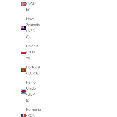
(NOK
kr)
Nova
Zelândia
(NZD
$)
Polónia
(PLN
zł)
Portugal
(EUR €)
Reino
Unido
(GBP
£)
Roménia
(RON