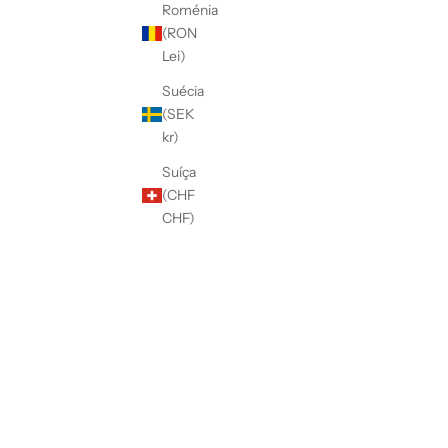
Roménia
(RON
Lei)
Suécia
(SEK
kr)
Suíça
(CHF
CHF)