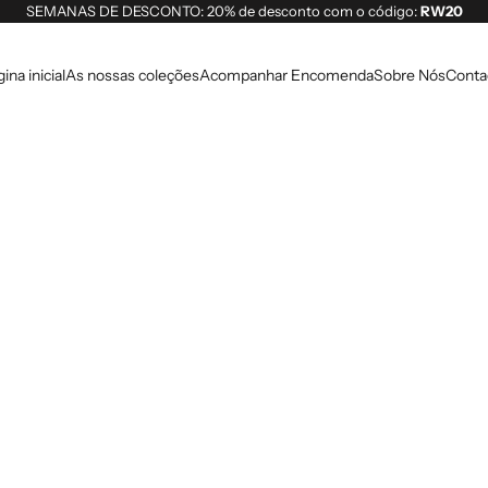
SEMANAS DE DESCONTO: 20% de desconto com o código:
RW20
ina inicial
As nossas coleções
Acompanhar Encomenda
Sobre Nós
Conta