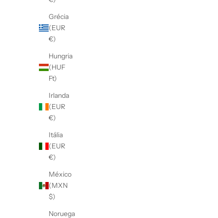
Grécia
(EUR
€)
Hungria
(HUF
Ft)
Irlanda
(EUR
€)
Itália
(EUR
€)
México
(MXN
$)
Noruega