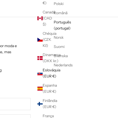
€)
Polski
Canadá
Română
(CAD
Português
$)
(portugal)
Chéquia
Norsk
(CZK
Kč)
por moda e
Suomi
as, mas
Dinamarca
Svenska
(DKK kr.)
Nederlands
g
Eslováquia
(EUR €)
Espanha
(EUR €)
Finlândia
(EUR €)
França