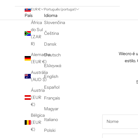
EUR €
Português (portugal)
País
Idioma
África
Slovenčina
do Sul
Čeština
(ZAR
R)
Dansk
Wecro é u
Alemanha
Deutsch
estilo
(EUR €)
Ελληνικά
Austrália
English
(AUD $)
Español
Áustria
(EUR
Français
€)
Magyar
Bélgica
Italiano
(EUR
€)
Polski