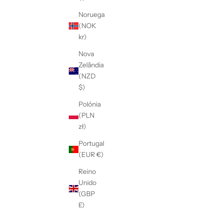
Noruega
(NOK
kr)
Nova
Zelândia
(NZD
$)
Polónia
(PLN
zł)
Portugal
(EUR €)
Reino
Unido
(GBP
£)