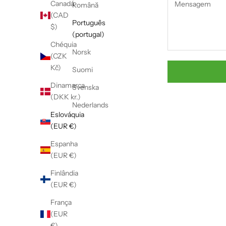
Canadá
Română
(CAD
Português
$)
(portugal)
Chéquia
Norsk
(CZK
Kč)
Suomi
Dinamarca
Svenska
(DKK kr.)
Nederlands
Eslováquia
(EUR €)
Espanha
(EUR €)
Finlândia
(EUR €)
França
(EUR
€)