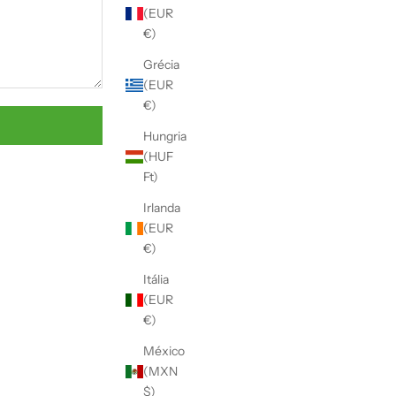
Γ
(EUR
€)
Grécia
(EUR
€)
Hungria
(HUF
Ft)
Irlanda
(EUR
€)
Itália
(EUR
€)
México
(MXN
$)