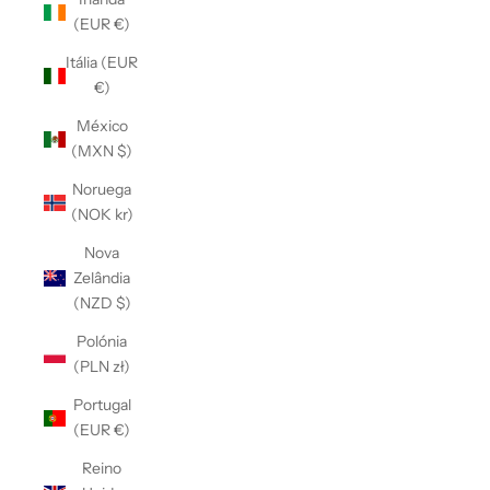
Γ
(EUR €)
Itália (EUR
€)
México
(MXN $)
Noruega
(NOK kr)
Nova
Zelândia
(NZD $)
Polónia
(PLN zł)
Portugal
(EUR €)
Reino