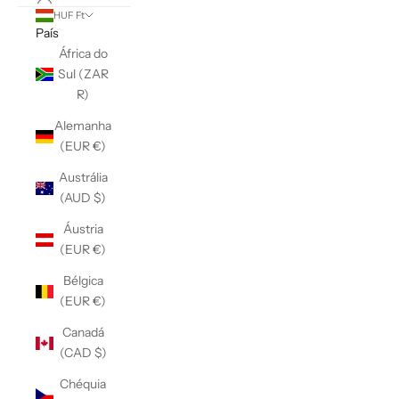
HUF Ft
País
África do
Sul (ZAR
R)
Alemanha
(EUR €)
Austrália
(AUD $)
Áustria
(EUR €)
Bélgica
(EUR €)
Canadá
(CAD $)
Chéquia