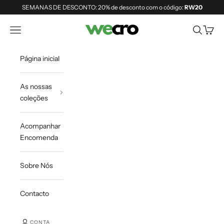
Saltar para o conteúdo
SEMANAS DE DESCONTO: 20% de desconto com o código:
RW20
Shopwecro
Abrir menu de navegação
Abrir pesq
Abrir 
Página inicial
As nossas
coleções
Acompanhar
Encomenda
Sobre Nós
Contacto
CONTA