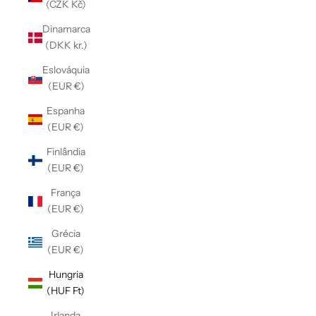
(CZK Kč)
Dinamarca
(DKK kr.)
Eslováquia
(EUR €)
Espanha
(EUR €)
Finlândia
(EUR €)
França
(EUR €)
Grécia
(EUR €)
Hungria
(HUF Ft)
Irlanda