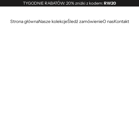
TYGODNIE RABATÓW: 20% zniżki z kodem:
RW20
Strona główna
Nasze kolekcje
Śledź zamówienie
O nas
Kontakt