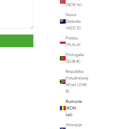
Γ
(NOK kr)
Nowa
Zelandia
(NZD $)
Polska
(PLN zł)
Portugalia
(EUR €)
Republika
Południowej
Afryki (ZAR
R)
Rumunia
(RON
Lei)
Słowacja