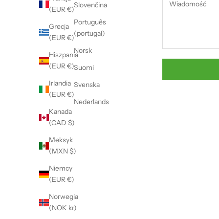
Slovenčina
(EUR €)
Português
Grecja
(portugal)
(EUR €)
Norsk
Hiszpania
(EUR €)
Suomi
Irlandia
Svenska
(EUR €)
Nederlands
Kanada
(CAD $)
Meksyk
(MXN $)
Niemcy
(EUR €)
Norwegia
(NOK kr)