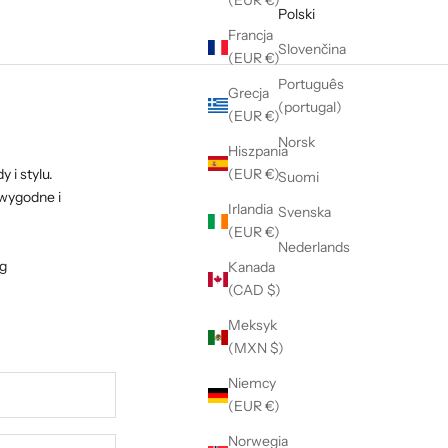
(EUR €)
Polski
Francja
Slovenčina
(EUR €)
Português
Grecja
(portugal)
(EUR €)
Norsk
Hiszpania
 i stylu.
(EUR €)
Suomi
 wygodne i
Irlandia
Svenska
(EUR €)
Nederlands
ng
Kanada
(CAD $)
Meksyk
(MXN $)
Niemcy
(EUR €)
Norwegia