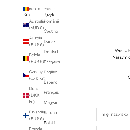
RON Lei
Polski
Kraj
Język
Australia
Română
(AUD $)
Čeština
Austria
Dansk
(EUR €)
Wecro to
Deutsch
Belgia
Naszym ce
(EUR €)
Ελληνικά
Czechy
English
S
(CZK Kč)
Español
Dania
Français
(DKK
kr.)
Magyar
Finlandia
Italiano
(EUR €)
Polski
Francja