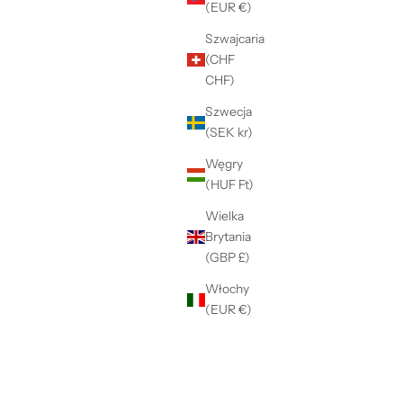
(EUR €)
Szwajcaria
(CHF
CHF)
Szwecja
(SEK kr)
Węgry
(HUF Ft)
Wielka
Brytania
(GBP £)
Włochy
(EUR €)