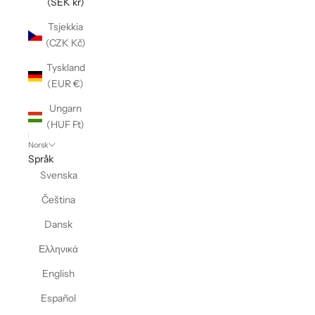
(SEK kr)
Tsjekkia
(CZK Kč)
Tyskland
(EUR €)
Ungarn
(HUF Ft)
Norsk
Språk
Svenska
Čeština
Dansk
Ελληνικά
English
Español