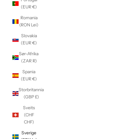
Γ
(EUR €)
Romania
(RON Lei)
Slovakia
(EUR €)
Sør-Afrika
(ZAR R)
Spania
(EUR €)
Storbritannia
(GBP £)
Sveits
(CHF
CHF)
Sverige