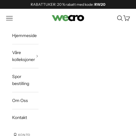
Hoppa till innehållet
RABATTUKER: 20 % rabatt med kode:
RW20
Shopwecro
Öppna navigeringsmenyn
Öppna sö
Öppna
Hjemmeside
Våre
kolleksjoner
Spor
bestilling
Om Oss
Kontakt
KONTO