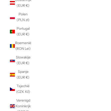
Γ
(EUR €)
Polen
(PLN zł)
Portugal
(EUR €)
Roemenië
(RON Lei)
Slowakije
(EUR €)
Spanje
(EUR €)
Tsjechië
(CZK Kč)
Verenigd
Koninkrijk