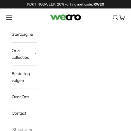
Naar inhoud
KORTINGSWEEK: 20% korting met code:
RW20
Shopwecro
Navigatiemenu openen
Zoeken o
Winke
Startpagina
Onze
collecties
Bestelling
volgen
Over Ons
Contact
ACCOUNT