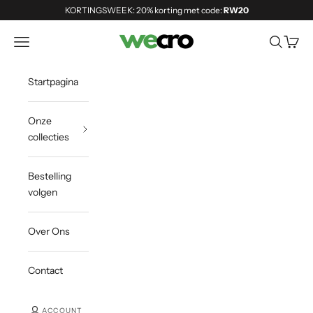
Naar inhoud
KORTINGSWEEK: 20% korting met code:
RW20
Shopwecro
Navigatiemenu openen
Zoeken o
Winke
Startpagina
Onze
collecties
Bestelling
volgen
Over Ons
Contact
ACCOUNT