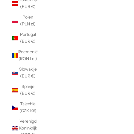
Γ
(EUR €)
Polen
(PLN zł)
Portugal
(EUR €)
Roemenië
(RON Lei)
Slowakije
(EUR €)
Spanje
(EUR €)
Tsjechië
(CZK Kč)
Verenigd
Koninkrijk