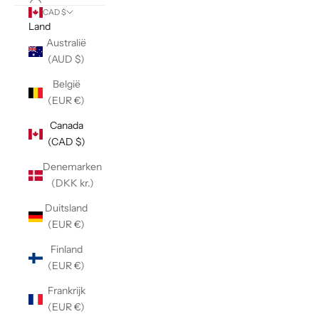
CAD $
Land
Australië
(AUD $)
België
(EUR €)
Canada
(CAD $)
Denemarken
(DKK kr.)
Duitsland
(EUR €)
Finland
(EUR €)
Frankrijk
(EUR €)