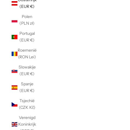
Γ
(EUR €)
Polen
(PLN zł)
Portugal
(EUR €)
Roemenië
(RON Lei)
Slowakije
(EUR €)
Spanje
(EUR €)
Tsjechië
(CZK Kč)
Verenigd
Koninkrijk