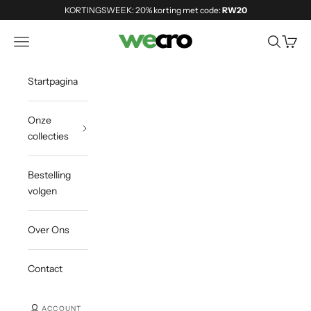
Naar inhoud
KORTINGSWEEK: 20% korting met code:
RW20
Shopwecro
Navigatiemenu openen
Zoeken o
Winke
Startpagina
Onze
collecties
Bestelling
volgen
Over Ons
Contact
ACCOUNT