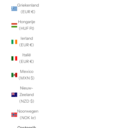
Griekenland
(EUR €)
Hongarije
(HUF Ft)
Ierland
(EUR €)
Italië
(EUR €)
Mexico
(MXN $)
Nieuw-
Zeeland
(NZD $)
Noorwegen
(NOK kr)
Oostenrijk