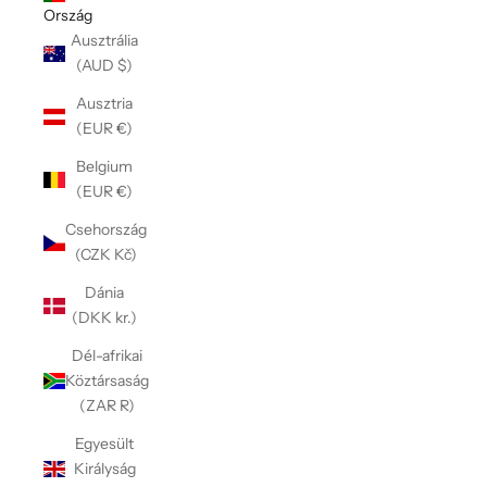
Ország
Ausztrália
(AUD $)
Ausztria
(EUR €)
Belgium
(EUR €)
Csehország
(CZK Kč)
Dánia
(DKK kr.)
Dél-afrikai
Köztársaság
(ZAR R)
Egyesült
Királyság