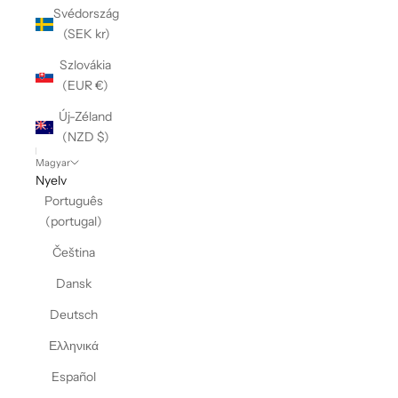
Svédország
(SEK kr)
Szlovákia
(EUR €)
Új-Zéland
(NZD $)
Magyar
Nyelv
Português
(portugal)
Čeština
Dansk
Deutsch
Ελληνικά
Español