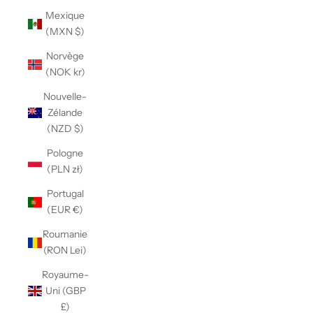
Γ
Mexique
(MXN $)
Norvège
(NOK kr)
Nouvelle-
Zélande
(NZD $)
Pologne
(PLN zł)
Portugal
(EUR €)
Roumanie
(RON Lei)
Royaume-
Uni (GBP
£)