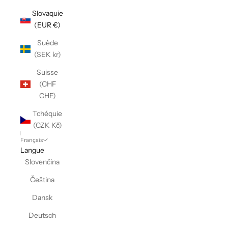
Slovaquie
(EUR €)
Suède
(SEK kr)
Suisse
(CHF
CHF)
Tchéquie
(CZK Kč)
Français
Langue
Slovenčina
Čeština
Dansk
Deutsch