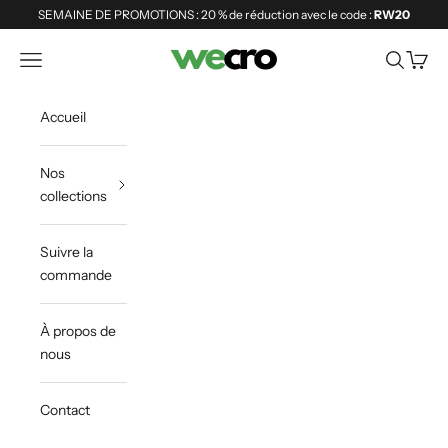
Passer au contenu
SEMAINE DE PROMOTIONS : 20 % de réduction avec le code :
RW20
Shopwecro
Ouvrir la navigation
Ouvrir la 
Voir le
Accueil
Nos
collections
Suivre la
commande
À propos de
nous
Contact