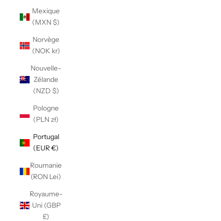
Γ
Mexique
(MXN $)
Norvège
(NOK kr)
Nouvelle-
Zélande
(NZD $)
Pologne
(PLN zł)
Portugal
(EUR €)
Roumanie
(RON Lei)
Royaume-
Uni (GBP
£)