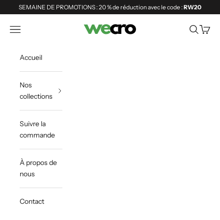
Passer au contenu
SEMAINE DE PROMOTIONS : 20 % de réduction avec le code :
RW20
Shopwecro
Ouvrir la navigation
Ouvrir la 
Voir le
Accueil
Nos
collections
Suivre la
commande
À propos de
nous
Contact