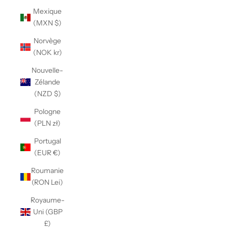
Γ
Mexique
(MXN $)
Norvège
(NOK kr)
Nouvelle-
Zélande
(NZD $)
Pologne
(PLN zł)
Portugal
(EUR €)
Roumanie
(RON Lei)
Royaume-
Uni (GBP
£)