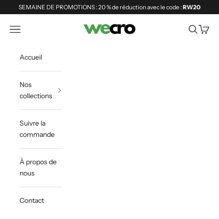
Passer au contenu
SEMAINE DE PROMOTIONS : 20 % de réduction avec le code :
RW20
Shopwecro
Ouvrir la navigation
Ouvrir la 
Voir le
Accueil
Nos
collections
Suivre la
commande
À propos de
nous
Contact