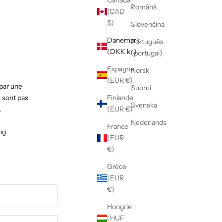
Canada
Română
(CAD
$)
Slovenčina
Danemark
Português
(DKK kr.)
(portugal)
Espagne
Norsk
(EUR €)
par une
Suomi
e sont pas
Finlande
Svenska
.
(EUR €)
Nederlands
France
ng
(EUR
€)
Grèce
(EUR
€)
Hongrie
(HUF