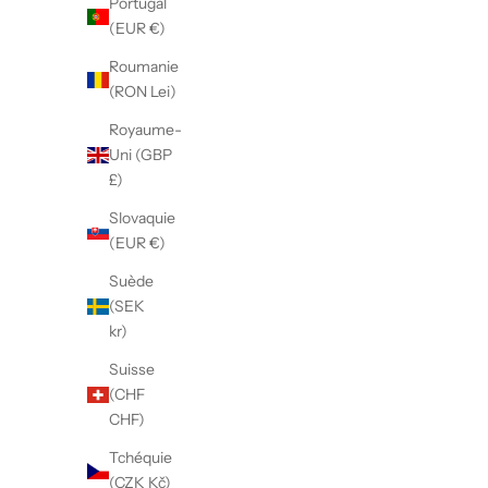
Portugal
(EUR €)
Roumanie
(RON Lei)
Royaume-
Uni (GBP
£)
Slovaquie
(EUR €)
Suède
(SEK
kr)
Suisse
(CHF
CHF)
Tchéquie
(CZK Kč)