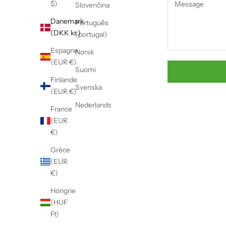
$)
Slovenčina
Danemark
Português
(DKK kr.)
(portugal)
Espagne
Norsk
(EUR €)
Suomi
Finlande
Svenska
(EUR €)
Nederlands
France
(EUR
€)
Grèce
(EUR
€)
Hongrie
(HUF
Ft)