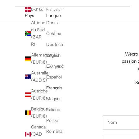
DKK kr.
Français
Pays
Langue
Afrique
Dansk
du Sud
Čeština
(ZAR
R)
Deutsch
Wecro 
Allemagne
English
passion p
(EUR €)
Ελληνικά
Australie
Español
(AUD $)
S
Français
Autriche
(EUR €)
Magyar
Belgique
Italiano
(EUR €)
Polski
Canada
Română
(CAD