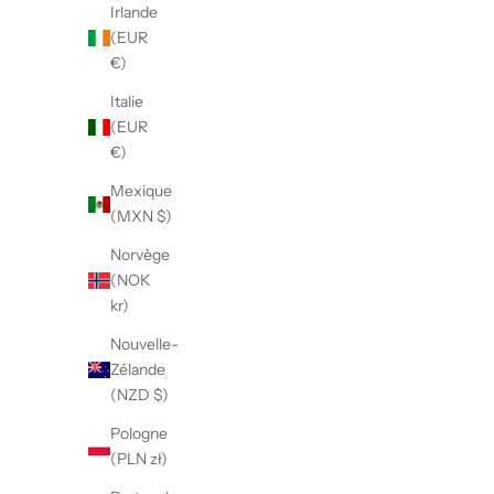
Irlande
(EUR
€)
Italie
(EUR
€)
Mexique
(MXN $)
Norvège
(NOK
kr)
Nouvelle-
Zélande
(NZD $)
Pologne
(PLN zł)