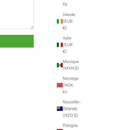
Γ
Ft)
Irlande
(EUR
€)
Italie
(EUR
€)
Mexique
(MXN $)
Norvège
(NOK
kr)
Nouvelle-
Zélande
(NZD $)
Pologne