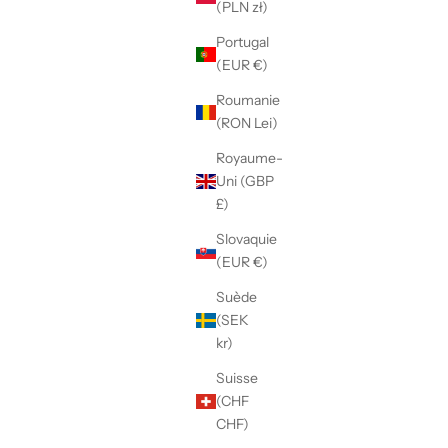
(PLN zł)
Portugal
(EUR €)
Roumanie
(RON Lei)
Royaume-
Uni (GBP
£)
Slovaquie
(EUR €)
Suède
(SEK
kr)
Suisse
(CHF
CHF)