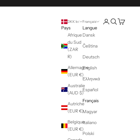
Ouvrir le compte uti
Ouvrir la reche
Voir le pani
DKK kr.
Français
Pays
Langue
Afrique
Dansk
du Sud
Čeština
(ZAR
R)
Deutsch
Allemagne
English
(EUR €)
Ελληνικά
Australie
Español
(AUD $)
Français
Autriche
(EUR €)
Magyar
Belgique
Italiano
(EUR €)
Polski