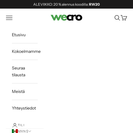
Siirry sisältöön
ALEVIIKKO: 20 % alennus koodilla:
RW20
Shopwecro
Avaa navigointivalikko
Avaa haku
Avaa o
Etusivu
Kokoelmamme
Seuraa
tilausta
Meistä
Yhteystiedot
TILI
MXN $