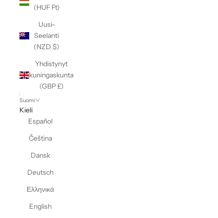
(HUF Ft)
Uusi-
Seelanti
(NZD $)
Yhdistynyt
kuningaskunta
(GBP £)
Suomi
Kieli
Español
Čeština
Dansk
Deutsch
Ελληνικά
English