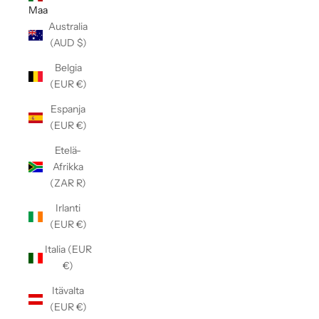
Maa
Australia
(AUD $)
Belgia
(EUR €)
Espanja
(EUR €)
Etelä-
Afrikka
(ZAR R)
Irlanti
(EUR €)
Italia (EUR
€)
Itävalta
(EUR €)