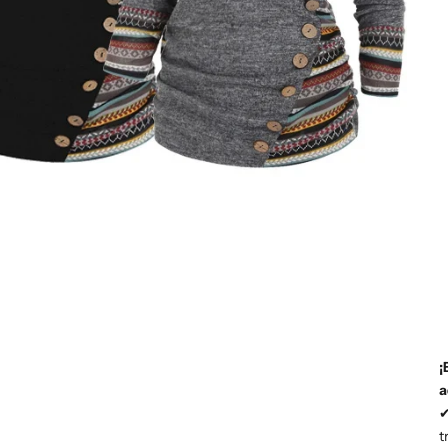
¡
a
t