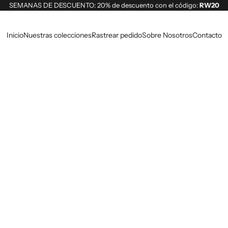
SEMANAS DE DESCUENTO: 20% de descuento con el código:
RW20
Inicio
Nuestras colecciones
Rastrear pedido
Sobre Nosotros
Contacto