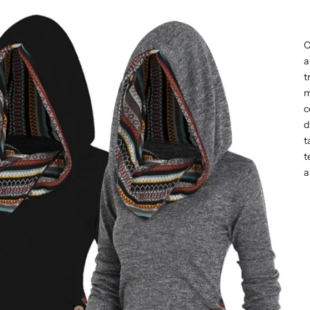
C
a
t
m
c
d
t
t
a