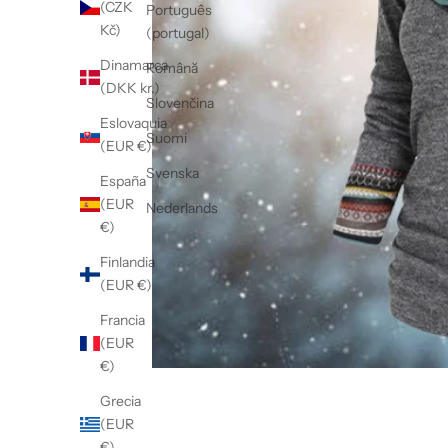
(CZK
Português
Kč)
(portugal)
Dinamarca
Română
(DKK kr.)
Slovenčina
Eslovaquia
Suomi
(EUR €)
Svenska
España
(EUR
Nederlands
€)
Finlandia
(EUR €)
Francia
(EUR
€)
Grecia
(EUR
€)