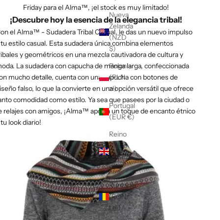
Γ
Friday para el Alma™, ¡el stock es muy limitado!
Nueva
¡Descubre hoy la esencia de la elegancia tribal!
Zelanda
on el Alma™ - Sudadera Tribal Casual, le das un nuevo impulso
(NZD
 tu estilo casual. Esta sudadera única combina elementos
$)
ribales y geométricos en una mezcla cautivadora de cultura y
oda. La sudadera con capucha de manga larga, confeccionada
Polonia
on mucho detalle, cuenta con una capucha con botones de
(PLN
iseño falso, lo que la convierte en una opción versátil que ofrece
zł)
anto comodidad como estilo. Ya sea que pasees por la ciudad o
Portugal
e relajes con amigos, ¡Alma™ aporta un toque de encanto étnico
(EUR €)
 tu look diario!
Reino
Unido
(GBP
£)
Rumanía
(RON
Lei)