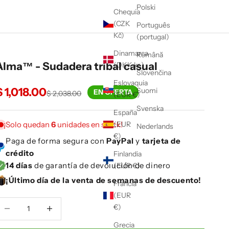
Polski
Chequia
(CZK
Português
Kč)
(portugal)
Dinamarca
Română
Alma™ - Sudadera tribal casual
(DKK kr.)
Slovenčina
Eslovaquia
Precio de oferta
$ 1,018.00
Suomi
EN OFERTA
Precio normal
$ 2,038.00
(EUR €)
Svenska
España
¡Solo quedan
6
unidades en stock!
(EUR
Nederlands
€)
Paga de forma segura con
PayPal
y
tarjeta de
crédito
Finlandia
14 días
de garantía de devolución de dinero
(EUR €)
¡Último día de la venta de semanas de descuento!
Francia
(EUR
educir cantidad
Reducir cantidad
€)
Grecia