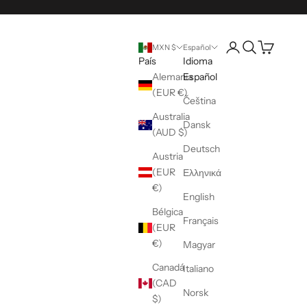
Abrir página de la 
Abrir búsqueda
Abrir cesta
MXN $
Español
País
Idioma
Alemania
Español
(EUR €)
Čeština
Australia
Dansk
(AUD $)
Deutsch
Austria
(EUR
Ελληνικά
€)
English
Bélgica
Français
(EUR
€)
Magyar
Canadá
Italiano
(CAD
Norsk
$)