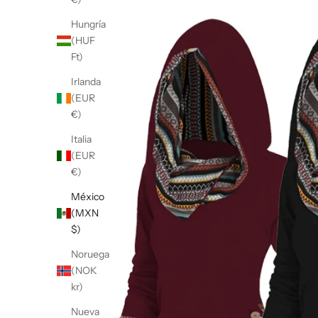
Hungría
(HUF
Ft)
Irlanda
(EUR
€)
Italia
(EUR
€)
México
(MXN
$)
Noruega
(NOK
kr)
Nueva