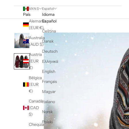
MXN $
Español
País
Idioma
Alemania
Español
(EUR €)
Čeština
Australia
Dansk
(AUD $)
Deutsch
Austria
(EUR
Ελληνικά
€)
English
Bélgica
Français
(EUR
€)
Magyar
Canadá
Italiano
(CAD
Norsk
$)
Polski
Chequia