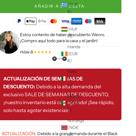
(EUR
AÑADIR A LA CESTA
€)
Hungría
(HUF
Estoy contento de haber descubierto Wecro.
Ft)
¡Compro aquí todo para la casa y el jardín!
Irlanda
Hilde B.
★★★★★
(EUR
<
>
€)
Italia
ACTUALIZACIÓN DE SEMANAS DE
(EUR
€)
DESCUENTO:
Debido a la alta demanda del
exclusivo SALE DE SEMANAS DE DESCUENTO,
México
¡nuestro inventario está casi agotado! ¡Sea rápido,
(MXN
solo hasta agotar existencias!
$)
Noruega
(NOK
ACTUALIZACIÓN:
Debido a la gran demanda durante el Black
kr)