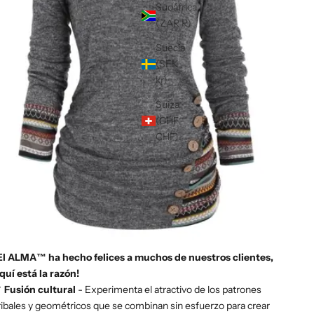
Sudáfrica
(ZAR R)
Suecia
(SEK
kr)
Suiza
(CHF
CHF)
El ALMA™ ha hecho felices a muchos de nuestros clientes,
quí está la razón!
✔
Fusión cultural
- Experimenta el atractivo de los patrones
ribales y geométricos que se combinan sin esfuerzo para crear