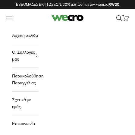
Μετάβαση στο περιεχόμενο
ΕΒΔΟΜΑΔΕΣ ΕΚΠΤΩΣΕΩΝ: 20% έκπτωση με τον κωδικό:
RW20
Shopwecro
Άνοιγμα μενού πλοήγησης
Άνοιγμα α
Άνοιγμ
Αρχική σελίδα
Οι Συλλογές
μας
Παρακολούθηση
Παραγγελίας
Σχετικά με
εμάς
Επικοινωνία