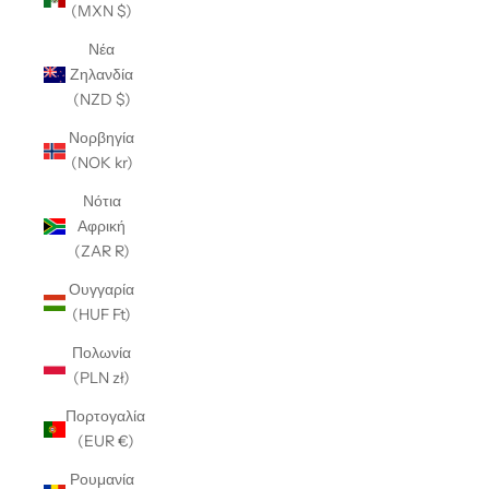
(MXN $)
Νέα
Ζηλανδία
(NZD $)
Νορβηγία
(NOK kr)
Νότια
Αφρική
(ZAR R)
Ουγγαρία
(HUF Ft)
Πολωνία
(PLN zł)
Πορτογαλία
(EUR €)
Ρουμανία