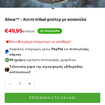
Μεταβείτε στο στοιχείο 1
Μεταβείτε στο στοιχείο 2
Alma™ - Άνετο tribal φούτερ με κουκούλα
Τιμή πώλησης
€49,95
Κανονική τιμή
€100,00
ΣΕ ΠΡΟΣΦΟΡΑ
Μόνο
4
τεμάχια απομένουν σε απόθεμα!
Ασφαλείς πληρωμές μέσω
PayPal
και
πιστωτικής
κάρτας
14 ημέρες
εγγύηση επιστροφής χρημάτων
Τελευταία μέρα της προσφοράς εβδομάδας
εκπτώσεων!
Μείωση ποσότητας
Μείωση ποσότητας
ΠΡΟΣΘΉΚΗ ΣΤΟ ΚΑΛΆΘΙ