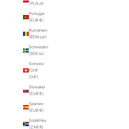
(PLN zł)
Portugal
(EUR €)
Rumänien
(RON Lei)
Schweden
(SEK kr)
Schweiz
(CHF
CHF)
Slowakei
(EUR €)
Spanien
(EUR €)
Südafrika
(ZAR R)