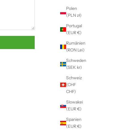
Γ
Polen
(PLN zł)
Portugal
(EUR €)
Rumänien
(RON Lei)
Schweden
(SEK kr)
Schweiz
(CHF
CHF)
Slowakei
(EUR €)
Spanien
(EUR €)