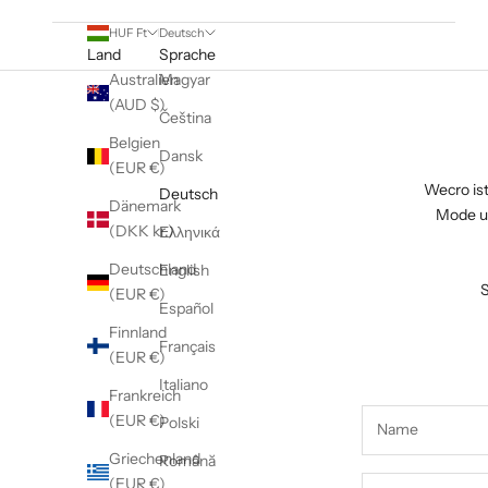
HUF Ft
Deutsch
Land
Sprache
Australien
Magyar
(AUD $)
Čeština
Belgien
Dansk
(EUR €)
Wecro ist
Deutsch
Dänemark
Mode un
(DKK kr.)
Ελληνικά
Deutschland
English
S
(EUR €)
Español
Finnland
Français
(EUR €)
Italiano
Frankreich
(EUR €)
Polski
Griechenland
Română
(EUR €)