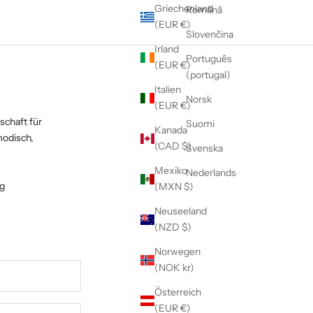
Griechenland
Română
(EUR €)
Slovenčina
Irland
Português
(EUR €)
(portugal)
Italien
Norsk
(EUR €)
schaft für
Suomi
Kanada
modisch,
(CAD $)
Svenska
Mexiko
Nederlands
ng
(MXN $)
Neuseeland
(NZD $)
Norwegen
(NOK kr)
Österreich
(EUR €)