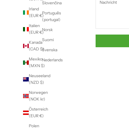
Slovenčina
Irland
Português
(EUR €)
(portugal)
Italien
Norsk
(EUR €)
Suomi
Kanada
(CAD $)
Svenska
Mexiko
Nederlands
(MXN $)
Neuseeland
(NZD $)
Norwegen
(NOK kr)
Österreich
(EUR €)
Polen