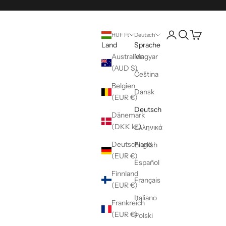
Kundenkontoseite 
Suche öffnen
Warenkorb 
HUF Ft
Deutsch
Land
Sprache
Australien
Magyar
(AUD $)
Čeština
Belgien
Dansk
(EUR €)
Deutsch
Dänemark
(DKK kr.)
Ελληνικά
Deutschland
English
(EUR €)
Español
Finnland
Français
(EUR €)
Italiano
Frankreich
(EUR €)
Polski