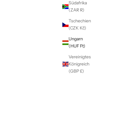
Südafrika
(ZAR R)
Tschechien
(CZK Kč)
Ungarn
(HUF Ft)
Vereinigtes
Königreich
(GBP £)