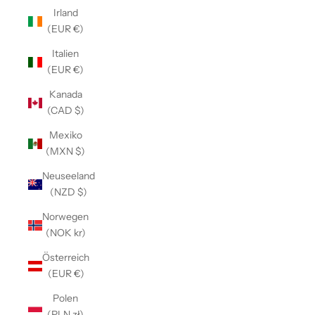
Irland
(EUR €)
Italien
(EUR €)
Kanada
(CAD $)
Mexiko
(MXN $)
Neuseeland
(NZD $)
Norwegen
(NOK kr)
Österreich
(EUR €)
Polen
(PLN zł)