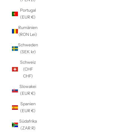
Γ
Portugal
(EUR €)
Rumänien
(RON Lei)
Schweden
(SEK kr)
Schweiz
(CHF
CHF)
Slowakei
(EUR €)
Spanien
(EUR €)
Südafrika
(ZAR R)