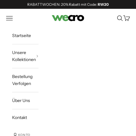
Zum Inhalt springen
RABATTWOCHEN: 20% Rabatt mit Code:
RW20
Shopwecro
Navigationsmenü öffnen
Suche öff
Waren
Startseite
Unsere
Kollektionen
Bestellung
Verfolgen
Über Uns
Kontakt
KONTO