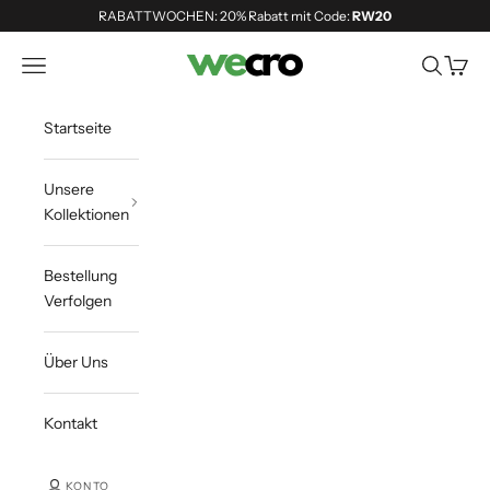
Zum Inhalt springen
RABATTWOCHEN: 20% Rabatt mit Code:
RW20
Shopwecro
Navigationsmenü öffnen
Suche öff
Waren
Startseite
Unsere
Kollektionen
Bestellung
Verfolgen
Über Uns
Kontakt
KONTO