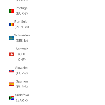
Γ
Portugal
(EUR €)
Rumänien
(RON Lei)
Schweden
(SEK kr)
Schweiz
(CHF
CHF)
Slowakei
(EUR €)
Spanien
(EUR €)
Südafrika
(ZAR R)