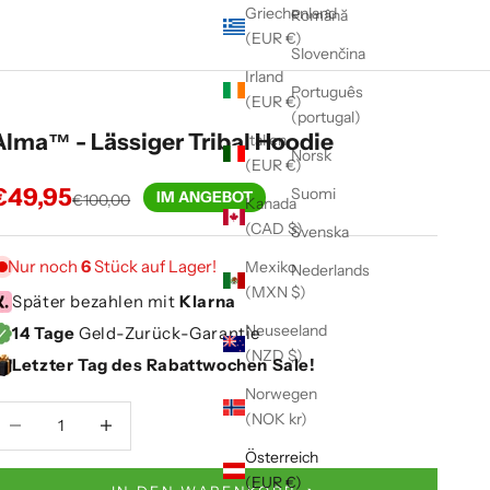
Griechenland
Română
(EUR €)
Slovenčina
Irland
Português
(EUR €)
(portugal)
Alma™ - Lässiger Tribal Hoodie
Italien
Norsk
(EUR €)
Angebot
€49,95
Suomi
IM ANGEBOT
Regulärer Preis
€100,00
Kanada
(CAD $)
Svenska
Nur noch
6
Stück auf Lager!
Mexiko
Nederlands
(MXN $)
Später bezahlen mit
Klarna
Neuseeland
14 Tage
Geld-Zurück-Garantie
(NZD $)
Letzter Tag des Rabattwochen Sale!
Norwegen
nzahl verringern
Anzahl verringern
(NOK kr)
Österreich
(EUR €)