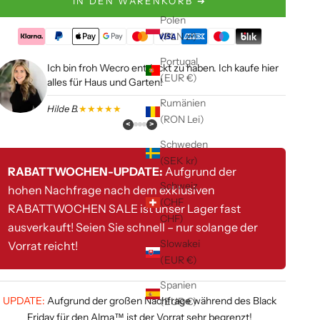
IN DEN WARENKORB ➔
Polen
(PLN zł)
Portugal
Ich bin froh Wecro entdeckt zu haben. Ich kaufe hier
(EUR €)
alles für Haus und Garten!
Rumänien
Hilde B.
★★★★★
(RON Lei)
<
>
Schweden
(SEK kr)
RABATTWOCHEN-UPDATE:
Aufgrund der
Schweiz
hohen Nachfrage nach dem exklusiven
(CHF
RABATTWOCHEN SALE ist unser Lager fast
CHF)
ausverkauft! Seien Sie schnell – nur solange der
Slowakei
Vorrat reicht!
(EUR €)
Spanien
UPDATE:
Aufgrund der großen Nachfrage während des Black
(EUR €)
Friday für den Alma™ ist der Vorrat sehr begrenzt!