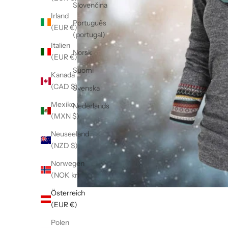
Slovenčina
Irland
Português
(EUR €)
(portugal)
Italien
Norsk
(EUR €)
Suomi
Kanada
(CAD $)
Svenska
Mexiko
Nederlands
(MXN $)
Neuseeland
(NZD $)
Norwegen
(NOK kr)
Österreich
(EUR €)
Polen