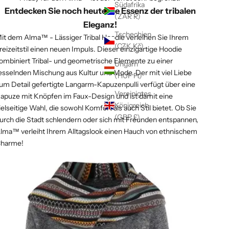
Γ
Südafrika
Entdecken Sie noch heute die Essenz der tribalen
(ZAR R)
Eleganz!
Tschechien
it dem Alma™ - Lässiger Tribal Hoodie verleihen Sie Ihrem
(CZK Kč)
reizeitstil einen neuen Impuls. Dieser einzigartige Hoodie
ombiniert Tribal- und geometrische Elemente zu einer
Ungarn
esselnden Mischung aus Kultur und Mode. Der mit viel Liebe
(HUF Ft)
um Detail gefertigte Langarm-Kapuzenpulli verfügt über eine
Vereinigtes
apuze mit Knöpfen im Faux-Design und ist damit eine
Königreich
ielseitige Wahl, die sowohl Komfort als auch Stil bietet. Ob Sie
(GBP £)
urch die Stadt schlendern oder sich mit Freunden entspannen,
lma™ verleiht Ihrem Alltagslook einen Hauch von ethnischem
harme!