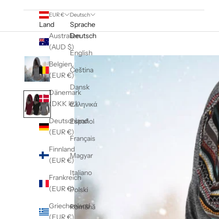
EUR €
Deutsch
Land
Sprache
Australien
Deutsch
(AUD $)
English
Belgien
Čeština
(EUR €)
Dansk
Dänemark
(DKK kr.)
Ελληνικά
Deutschland
Español
(EUR €)
Français
Finnland
Magyar
(EUR €)
Italiano
Frankreich
(EUR €)
Polski
Griechenland
Română
(EUR €)