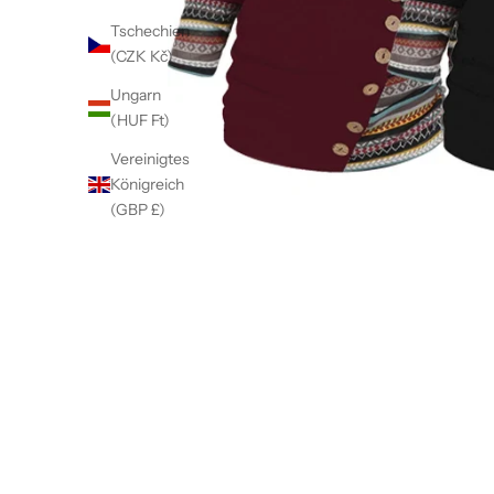
Tschechien
(CZK Kč)
Ungarn
(HUF Ft)
Vereinigtes
Königreich
(GBP £)