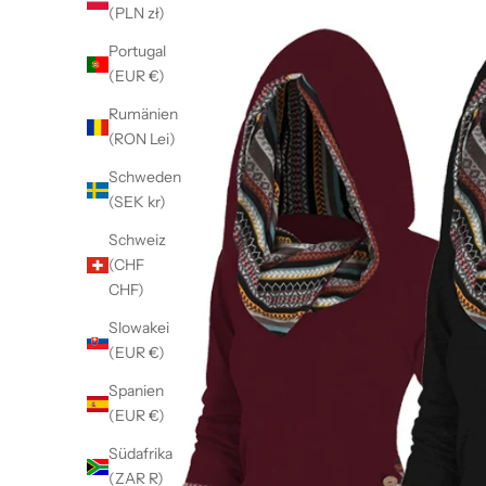
(PLN zł)
Portugal
(EUR €)
Rumänien
(RON Lei)
Schweden
(SEK kr)
Schweiz
(CHF
CHF)
Slowakei
(EUR €)
Spanien
(EUR €)
Südafrika
(ZAR R)