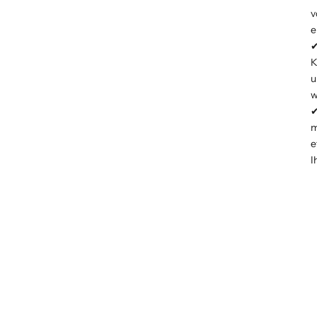
v
e
K
u
w
m
e
I