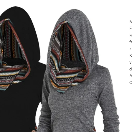
M
F
k
f
z
K
v
d
A
C