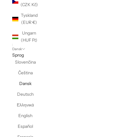
(CZK Kč)
Tyskland
(EUR €)
Ungarn
(HUF Ft)
Dansk
Sprog
Slovenčina
Čeština
Dansk
Deutsch
Ελληνικά
English
Español