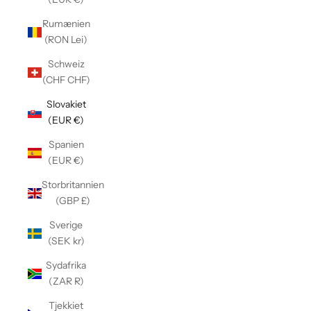
Γ
Rumænien
(RON Lei)
Schweiz
(CHF CHF)
Slovakiet
(EUR €)
Spanien
(EUR €)
Storbritannien
(GBP £)
Sverige
(SEK kr)
Sydafrika
(ZAR R)
Tjekkiet